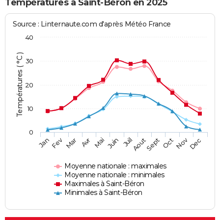
Températures à Saint-Béron en 2025
Source : Linternaute.com d'après Météo France
40
Températures ( °C )
30
20
10
0
Fev
Nov
Jan
Mar
Avr
Mai
Juin
Juil
Aout
Sept
Oct
Dec
Moyenne nationale : maximales
Moyenne nationale : minimales
Maximales à Saint-Béron
Minimales à Saint-Béron