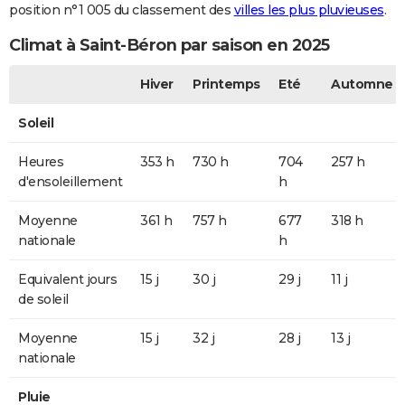
position n°1 005 du classement des
villes les plus pluvieuses
.
Climat à Saint-Béron par saison en 2025
Hiver
Printemps
Eté
Automne
Soleil
Heures
353 h
730 h
704
257 h
d'ensoleillement
h
Moyenne
361 h
757 h
677
318 h
nationale
h
Equivalent jours
15 j
30 j
29 j
11 j
de soleil
Moyenne
15 j
32 j
28 j
13 j
nationale
Pluie