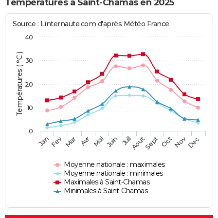
Températures à Saint-Chamas en 2025
Source : Linternaute.com d'après Météo France
40
Températures ( °C )
30
20
10
0
Fev
Nov
Jan
Mar
Avr
Mai
Juin
Juil
Aout
Sept
Oct
Dec
Moyenne nationale : maximales
Moyenne nationale : minimales
Maximales à Saint-Chamas
Minimales à Saint-Chamas