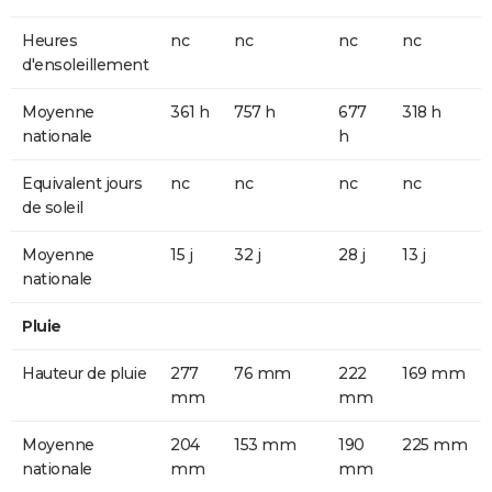
Heures
nc
nc
nc
nc
d'ensoleillement
Moyenne
361 h
757 h
677
318 h
nationale
h
Equivalent jours
nc
nc
nc
nc
de soleil
Moyenne
15 j
32 j
28 j
13 j
nationale
Pluie
Hauteur de pluie
277
76 mm
222
169 mm
mm
mm
Moyenne
204
153 mm
190
225 mm
nationale
mm
mm