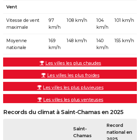
Vent
Vitesse de vent
97
108 km/h
104
101 km/h
maximale
km/h
km/h
Moyenne
169
148 km/h
140
155 km/h
nationale
km/h
km/h
Les villes les plus chaudes
Les villes les plus froides
Les villes les plus pluvieuses
Les villes les plus venteuses
Records du climat à Saint-Chamas en 2025
Record
Saint-
national en
Chamas
2025