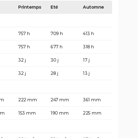
Printemps
Eté
Automne
757 h
709 h
413 h
757 h
677 h
318 h
32 j
30 j
17 j
32 j
28 j
13 j
mm
222 mm
247 mm
361 mm
mm
153 mm
190 mm
225 mm