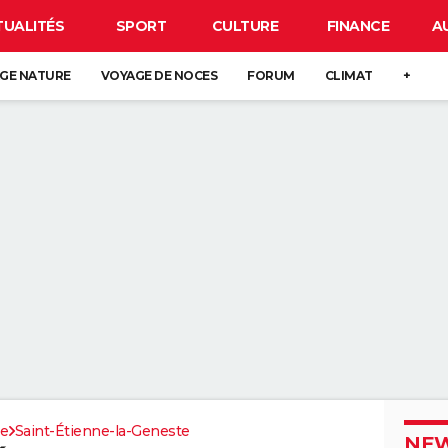
TUALITÉS
SPORT
CULTURE
FINANCE
A
GE NATURE
VOYAGE DE NOCES
FORUM
CLIMAT
+
ze
Saint-Étienne-la-Geneste
NEW