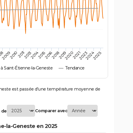
2010
2019
2013
2021
2015
2024
2009
2018
2011
2020
2014
2023
08
2016
2025
 Saint-Étienne-la-Geneste
Tendance
neste est passée d'une température moyenne de
Comparer avec
 de
ne-la-Geneste en 2025