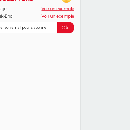
age
Voir un exemple
k-End
Voir un exemple