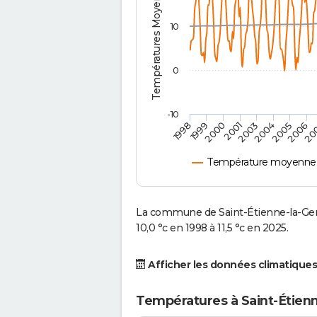
Températures Moyennes ( °C )
10
0
-10
2001
2004
1998
2006
2000
2003
2005
1999
20
Température moyenne à
La commune de Saint-Étienne-la-Ge
10,0 °c en 1998 à 11,5 °c en 2025.
Afficher les données climatiques
Températures à Saint-Étien