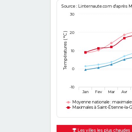
Source : Linternaute.com d'après 
30
20
Températures ( °C )
10
0
-10
Jan
Fev
Mar
Avr
Moyenne nationale : maximale
Maximales à Saint-Étienne-la-
Les villes les plus chaudes