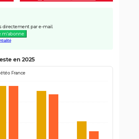
 directement par e-mail.
e m'abonne
tialité
neste en 2025
Météo France