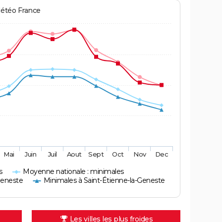
Météo France
Mai
Juin
Juil
Aout
Sept
Oct
Nov
Dec
s
Moyenne nationale : minimales
Geneste
Minimales à Saint-Étienne-la-Geneste
Les villes les plus froides