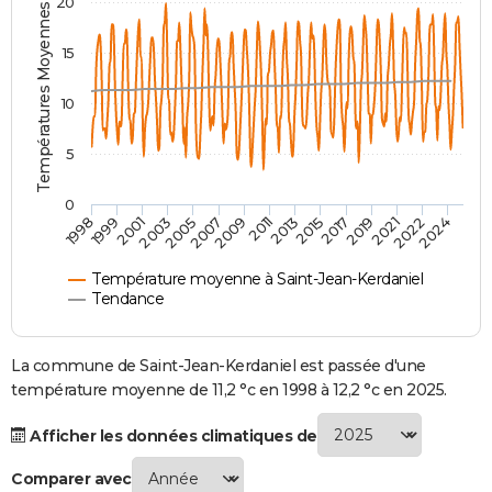
Températures Moyennes ( °C )
20
City break
Voyage de noces
Climat
Destinations
Voyage nature
Forum
+
PHOTO
15
GUIDES D'ACHAT
10
BONS PLANS
5
CARTE DE VOEUX
Carte Bonne année
Carte Pâques
Carte de Noël
Carte Saint-Valentin
Carte d'anniversaire
DICTIONNAIRE
0
2007
2021
2009
2022
1998
2011
2024
1999
2013
2001
2015
2003
2017
2005
2019
Biographies
Expressions
Dictionnaire
Citations
Proverbes
PROGRAMME TV
Température moyenne à Saint-Jean-Kerdaniel
COPAINS D'AVANT
Tendance
Se connecter
Collèges
Universités
Service militaire
S'inscrire
Lycées
Primaires
Entreprises
Avis de recherche
AVIS DE DÉCÈS
La commune de Saint-Jean-Kerdaniel est passée d'une
FORUM
température moyenne de 11,2 °c en 1998 à 12,2 °c en 2025.
Lifestyle
Sport
Television
Cinema
Bricolage
Culture
Auto
Voyage
Afficher les données climatiques de
Comparer avec