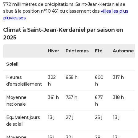
772 millimètres de précipitations. Saint-Jean-Kerdaniel se
situe à la position n°10 461 du classement des
villes les plus
pluvieuses
.
Climat à Saint-Jean-Kerdaniel par saison en
2025
Hiver
Printemps
Eté
Automne
Soleil
Heures
322
638 h
600
317 h
d'ensoleillement
h
h
Moyenne
361 h
757 h
677
318 h
nationale
h
Equivalent jours
13 j
27 j
25 j
13 j
de soleil
Moyenne
15 j
32 j
28 j
13 j