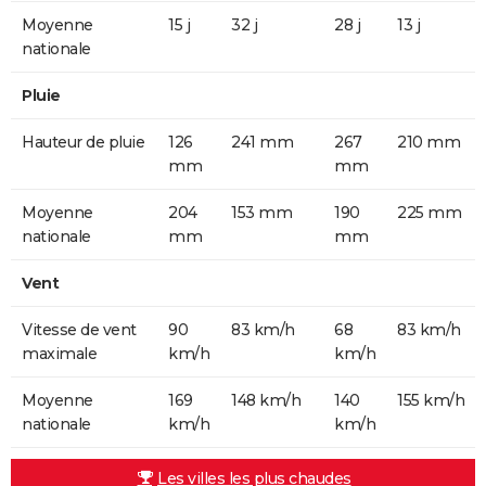
Moyenne
15 j
32 j
28 j
13 j
nationale
Pluie
Hauteur de pluie
126
241 mm
267
210 mm
mm
mm
Moyenne
204
153 mm
190
225 mm
nationale
mm
mm
Vent
Vitesse de vent
90
83 km/h
68
83 km/h
maximale
km/h
km/h
Moyenne
169
148 km/h
140
155 km/h
nationale
km/h
km/h
Les villes les plus chaudes