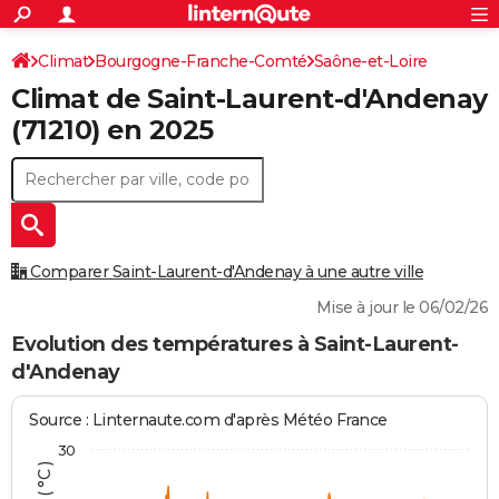
ACTUALITÉS
Connexion
S'inscrire
Climat
Bourgogne-Franche-Comté
Saône-et-Loire
Rechercher
Société
Education
Villes
Politique
Faits Divers
Monde
+
SPORT
Climat de
Saint-Laurent-d'Andenay
Saint-Laurent-d'Andenay
Football
Cyclisme
Forum
Coupe du monde 2026
Tennis
Rugby
CULTURE
(71210) en 2025
TNT
Cinéma
Musique
Programme TV
Streaming
Sorties cinéma
+
FINANCE
Impôts
Immobilier
Banque
Crédit
Retraite
Epargne
Risques naturels par ville
Assurance
AUTO
Réserver un essai
Berlines
Forum auto
Essais
Citadines
SUV
+
HIGH-TECH
Comparer Saint-Laurent-d'Andenay à une autre ville
Meilleur smartphone
Ordinateurs
Guide high-tech
Mobiles
Internet
Jeux vidéo
+
BRICOLAGE
Mise à jour le 06/02/26
Aménagement intérieur
Cuisine
Jardinage
+
Forum
Extérieur
Salle de bains
Rangement
Evolution des températures à Saint-Laurent-
WEEK-END
d'Andenay
Escapades
Expositions
Week-end nature
Guides de France
Patrimoine
Musées
+
LIFESTYLE
Source : Linternaute.com d'après Météo France
Bien-être
Mode
+
Art de vivre
Loisirs
Modes de vie
SANTE
30
Guide de la santé
Médicaments
+
Alimentation
Maladies
Sommeil
VOYAGE