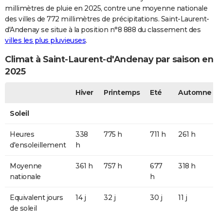
millimètres de pluie en 2025, contre une moyenne nationale
des villes de 772 millimètres de précipitations. Saint-Laurent-
d'Andenay se situe à la position n°8 888 du classement des
villes les plus pluvieuses
.
Climat à Saint-Laurent-d'Andenay par saison en
2025
Hiver
Printemps
Eté
Automne
Soleil
Heures
338
775 h
711 h
261 h
d'ensoleillement
h
Moyenne
361 h
757 h
677
318 h
nationale
h
Equivalent jours
14 j
32 j
30 j
11 j
de soleil