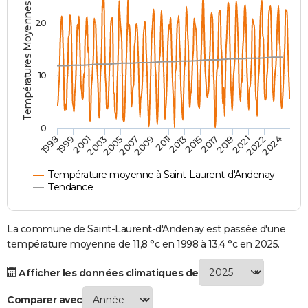
Températures Moyennes ( °C )
City break
Voyage de noces
Climat
Destinations
Voyage nature
Forum
+
PHOTO
20
GUIDES D'ACHAT
BONS PLANS
10
CARTE DE VOEUX
Carte Bonne année
Carte Pâques
Carte de Noël
Carte Saint-Valentin
Carte d'anniversaire
DICTIONNAIRE
0
2007
2021
2009
2022
1998
2011
2024
1999
2013
2001
2015
2003
2017
2005
2019
Biographies
Expressions
Dictionnaire
Citations
Proverbes
PROGRAMME TV
Température moyenne à Saint-Laurent-d'Andenay
COPAINS D'AVANT
Tendance
Se connecter
Collèges
Universités
Service militaire
S'inscrire
Lycées
Primaires
Entreprises
Avis de recherche
AVIS DE DÉCÈS
La commune de Saint-Laurent-d'Andenay est passée d'une
FORUM
température moyenne de 11,8 °c en 1998 à 13,4 °c en 2025.
Lifestyle
Sport
Television
Cinema
Bricolage
Culture
Auto
Voyage
Afficher les données climatiques de
Comparer avec