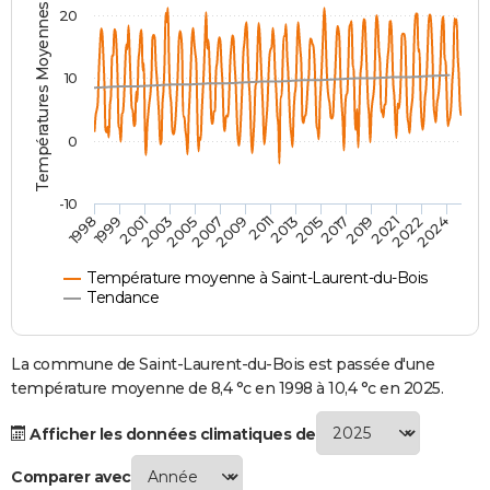
Températures Moyennes ( °C )
20
City break
Voyage de noces
Climat
Destinations
Voyage nature
Forum
+
PHOTO
GUIDES D'ACHAT
10
BONS PLANS
0
CARTE DE VOEUX
Carte Bonne année
Carte Pâques
Carte de Noël
Carte Saint-Valentin
Carte d'anniversaire
DICTIONNAIRE
-10
1998
1999
2001
2003
2005
2007
2009
2011
2013
2015
2017
2019
2021
2022
2024
Biographies
Expressions
Dictionnaire
Citations
Proverbes
PROGRAMME TV
Température moyenne à Saint-Laurent-du-Bois
COPAINS D'AVANT
Tendance
Se connecter
Collèges
Universités
Service militaire
S'inscrire
Lycées
Primaires
Entreprises
Avis de recherche
AVIS DE DÉCÈS
La commune de Saint-Laurent-du-Bois est passée d'une
FORUM
température moyenne de 8,4 °c en 1998 à 10,4 °c en 2025.
Lifestyle
Sport
Television
Cinema
Bricolage
Culture
Auto
Voyage
Afficher les données climatiques de
Comparer avec