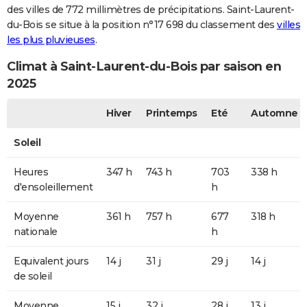
des villes de 772 millimètres de précipitations. Saint-Laurent-
du-Bois se situe à la position n°17 698 du classement des
villes
les plus pluvieuses
.
Climat à Saint-Laurent-du-Bois par saison en
2025
Hiver
Printemps
Eté
Automne
Soleil
Heures
347 h
743 h
703
338 h
d'ensoleillement
h
Moyenne
361 h
757 h
677
318 h
nationale
h
Equivalent jours
14 j
31 j
29 j
14 j
de soleil
Moyenne
15 j
32 j
28 j
13 j