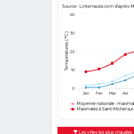
Source : Linternaute.com d'après 
40
30
Températures ( °C )
20
10
0
Jan
Fev
Mar
Avr
Moyenne nationale : maxima
Maximales à Saint-Michel-su
Les villes les plus chaudes