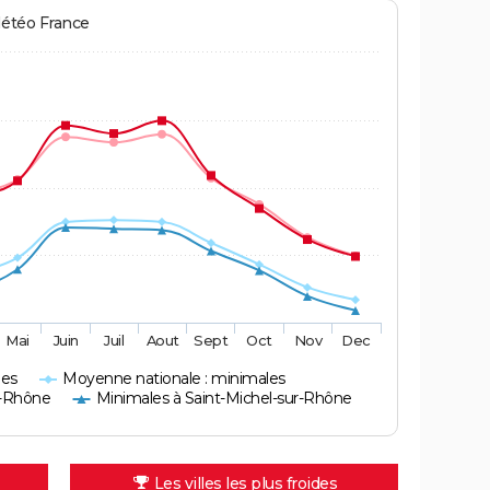
Météo France
Mai
Juin
Juil
Aout
Sept
Oct
Nov
Dec
les
Moyenne nationale : minimales
r-Rhône
Minimales à Saint-Michel-sur-Rhône
Les villes les plus froides