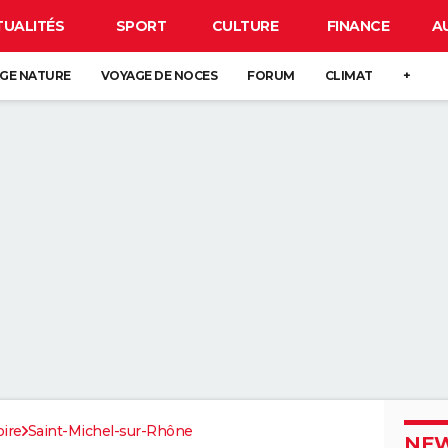
TUALITÉS
SPORT
CULTURE
FINANCE
A
GE NATURE
VOYAGE DE NOCES
FORUM
CLIMAT
+
oire
Saint-Michel-sur-Rhône
NEW