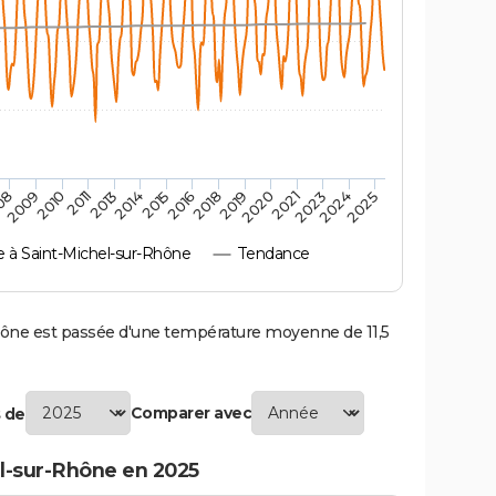
2010
2019
2013
2021
2015
2024
2009
2018
2011
2020
2014
2023
08
2016
2025
à Saint-Michel-sur-Rhône
Tendance
ne est passée d'une température moyenne de 11,5
Comparer avec
 de
l-sur-Rhône en 2025