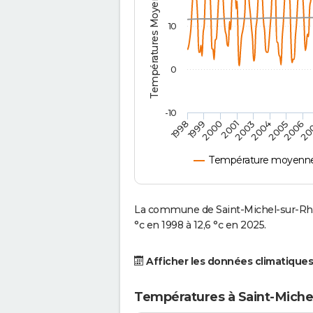
Températures Moyennes ( °C )
10
0
-10
2001
2004
1998
2006
2000
2003
2005
1999
20
Température moyenne 
La commune de Saint-Michel-sur-Rhô
°c en 1998 à 12,6 °c en 2025.
Afficher les données climatiques
Températures à Saint-Miche