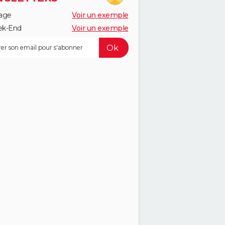
age
Voir un exemple
k-End
Voir un exemple