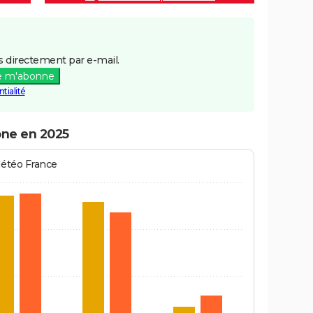
 directement par e-mail.
e m'abonne
tialité
ône en 2025
Météo France