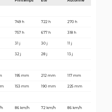
Printemps
Eté
Automne
749 h
722 h
270 h
757 h
677 h
318 h
31 j
30 j
11 j
32 j
28 j
13 j
m
195 mm
212 mm
117 mm
mm
153 mm
190 mm
225 mm
/h
86 km/h
72 km/h
86 km/h