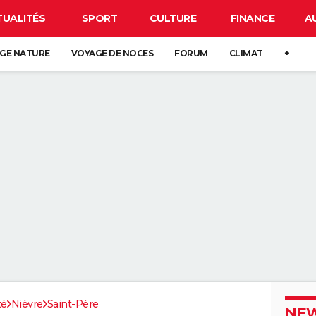
TUALITÉS
SPORT
CULTURE
FINANCE
A
GE NATURE
VOYAGE DE NOCES
FORUM
CLIMAT
+
té
Nièvre
Saint-Père
NEW