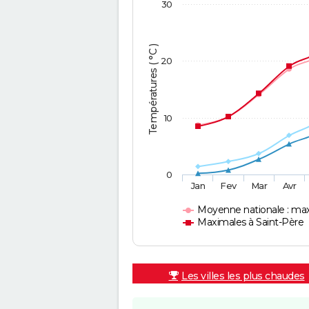
30
Températures ( °C )
20
10
0
Jan
Fev
Mar
Avr
Moyenne nationale : ma
Maximales à Saint-Père
Les villes les plus chaudes