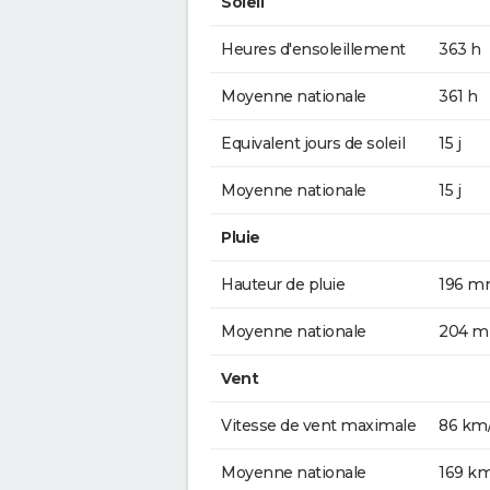
Soleil
Heures d'ensoleillement
363 h
Moyenne nationale
361 h
Equivalent jours de soleil
15 j
Moyenne nationale
15 j
Pluie
Hauteur de pluie
196 
Moyenne nationale
204 
Vent
Vitesse de vent maximale
86 km
Moyenne nationale
169 k