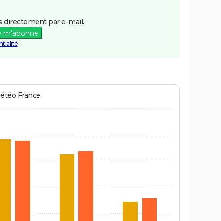
 directement par e-mail.
e m'abonne
tialité
Météo France