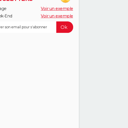
age
Voir un exemple
k-End
Voir un exemple