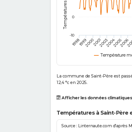
0
-10
2006
20
1998
1999
2000
2001
2003
2004
2005
Température mo
La commune de Saint-Père est passé
12,4 °c en 2025.
Afficher les données climatiques
Températures à Saint-Père 
Source : Linternaute.com d'après 