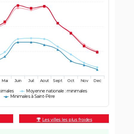
Mai
Juin
Juil
Aout
Sept
Oct
Nov
Dec
ximales
Moyenne nationale : minimales
Minimales à Saint-Père
Les villes les plus froides