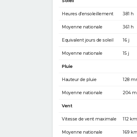
Soleil
Heures d'ensoleillement
381 h
Moyenne nationale
361 h
Equivalent jours de soleil
16 j
Moyenne nationale
15 j
Pluie
Hauteur de pluie
128 
Moyenne nationale
204 
Vent
Vitesse de vent maximale
112 km
Moyenne nationale
169 k