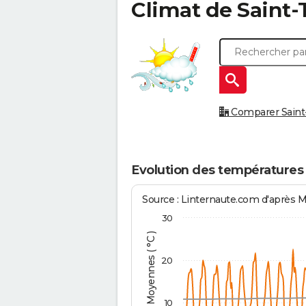
Climat de
Saint-
Comparer Saint-T
Evolution des températures 
Source : Linternaute.com d'après 
30
Températures Moyennes ( °C )
20
10