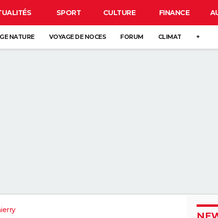
TUALITÉS
SPORT
CULTURE
FINANCE
A
GE NATURE
VOYAGE DE NOCES
FORUM
CLIMAT
+
ierry
NEW