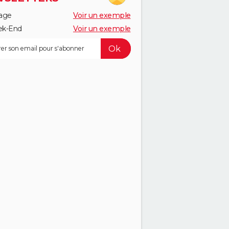
age
Voir un exemple
k-End
Voir un exemple