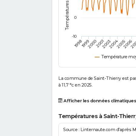
0
-10
2001
2004
1998
2006
2000
2003
2005
1999
20
Température moy
La commune de Saint-Thierry est pa
à 11,7 °c en 2025.
Afficher les données climatiques
Températures à Saint-Thierr
Source : Linternaute.com d'après 