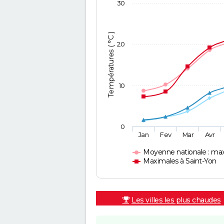
30
Températures ( °C )
20
10
0
Jan
Fev
Mar
Avr
Moyenne nationale : ma
Maximales à Saint-Yon
Les villes les plus chaudes