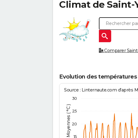
Climat de
Saint-
Comparer Saint-Y
Evolution des températures 
Source : Linternaute.com d'après 
30
Températures Moyennes ( °C )
25
20
15