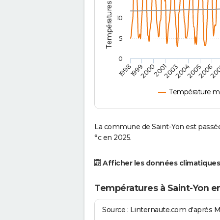
10
5
0
2001
2003
2004
2005
1998
2006
1999
20
2000
Température mo
La commune de Saint-Yon est passée 
°c en 2025.
Afficher les données climatiques
Températures à Saint-Yon e
Source : Linternaute.com d'après 