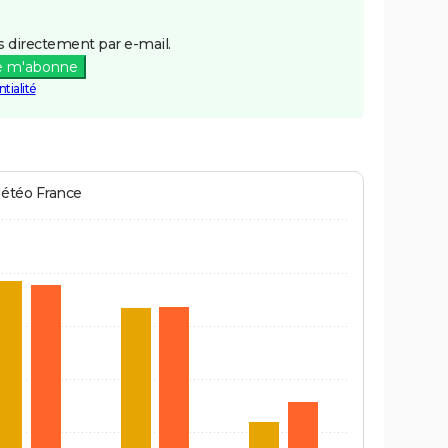
 directement par e-mail.
e m'abonne
tialité
Météo France