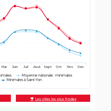
Mai
Juin
Juil
Aout
Sept
Oct
Nov
Dec
ximales
Moyenne nationale : minimales
Minimales à Saint-Yon
Les villes les plus froides