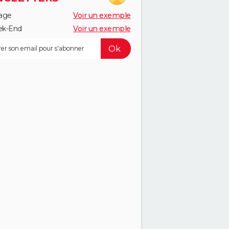
age
Voir un exemple
k-End
Voir un exemple