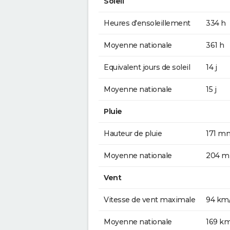
Soleil
Heures d'ensoleillement
334 h
Moyenne nationale
361 h
Equivalent jours de soleil
14 j
Moyenne nationale
15 j
Pluie
Hauteur de pluie
171 m
Moyenne nationale
204 
Vent
Vitesse de vent maximale
94 km
Moyenne nationale
169 k