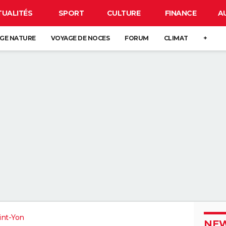
TUALITÉS
SPORT
CULTURE
FINANCE
A
GE NATURE
VOYAGE DE NOCES
FORUM
CLIMAT
+
int-Yon
NEW