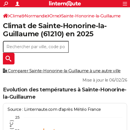
ACTUALITÉS
Connexion
S'inscrire
Climat
Normandie
Orne
Sainte-Honorine-la-Guillaume
Rechercher
Société
Education
Villes
Politique
Faits Divers
Monde
+
SPORT
Climat de
Sainte-Honorine-la-
Football
Cyclisme
Forum
Coupe du monde 2026
Tennis
Rugby
CULTURE
Guillaume
(61210) en 2025
TNT
Cinéma
Musique
Programme TV
Streaming
Sorties cinéma
+
FINANCE
Impôts
Immobilier
Banque
Crédit
Retraite
Epargne
Risques naturels par ville
Assurance
AUTO
Réserver un essai
Berlines
Forum auto
Essais
Citadines
SUV
+
HIGH-TECH
Comparer Sainte-Honorine-la-Guillaume à une autre ville
Meilleur smartphone
Ordinateurs
Guide high-tech
Mobiles
Internet
Jeux vidéo
+
BRICOLAGE
Mise à jour le 06/02/26
Aménagement intérieur
Cuisine
Jardinage
+
Forum
Extérieur
Salle de bains
Rangement
Evolution des températures à Sainte-Honorine-
WEEK-END
la-Guillaume
Escapades
Expositions
Week-end nature
Guides de France
Patrimoine
Musées
+
LIFESTYLE
Source : Linternaute.com d'après Météo France
Bien-être
Mode
+
Art de vivre
Loisirs
Modes de vie
SANTE
25
Guide de la santé
Médicaments
+
Alimentation
Maladies
Sommeil
VOYAGE