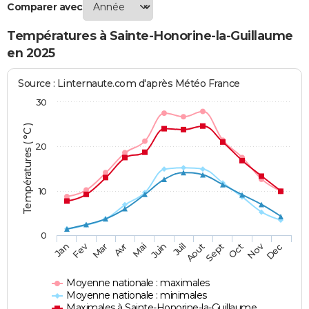
Comparer avec
Températures à Sainte-Honorine-la-Guillaume
en 2025
Source : Linternaute.com d'après Météo France
30
Températures ( °C )
20
10
0
Fev
Nov
Jan
Mar
Avr
Mai
Juin
Juil
Aout
Sept
Oct
Dec
Moyenne nationale : maximales
Moyenne nationale : minimales
Maximales à Sainte-Honorine-la-Guillaume