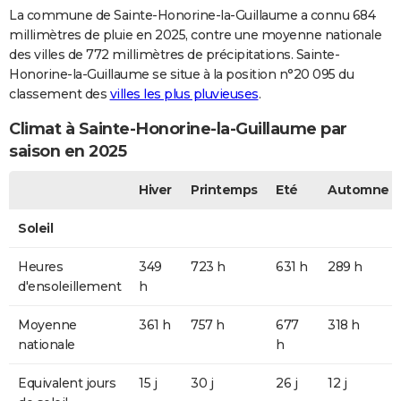
La commune de Sainte-Honorine-la-Guillaume a connu 684
millimètres de pluie en 2025, contre une moyenne nationale
des villes de 772 millimètres de précipitations. Sainte-
Honorine-la-Guillaume se situe à la position n°20 095 du
classement des
villes les plus pluvieuses
.
Climat à Sainte-Honorine-la-Guillaume par
saison en 2025
Hiver
Printemps
Eté
Automne
Soleil
Heures
349
723 h
631 h
289 h
d'ensoleillement
h
Moyenne
361 h
757 h
677
318 h
nationale
h
Equivalent jours
15 j
30 j
26 j
12 j