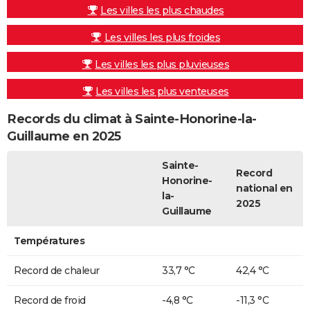
Les villes les plus chaudes
Les villes les plus froides
Les villes les plus pluvieuses
Les villes les plus venteuses
Records du climat à Sainte-Honorine-la-
Guillaume en 2025
Sainte-
Record
Honorine-
national en
la-
2025
Guillaume
Températures
Record de chaleur
33,7 °C
42,4 °C
Record de froid
-4,8 °C
-11,3 °C