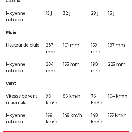
de soleil
Moyenne
15 j
32 j
28 j
13 j
nationale
Pluie
Hauteur de pluie
237
101 mm
159
187 mm
mm
mm
Moyenne
204
153 mm
190
225 mm
nationale
mm
mm
Vent
Vitesse de vent
90
86 km/h
76
104 km/h
maximale
km/h
km/h
Moyenne
169
148 km/h
140
155 km/h
nationale
km/h
km/h