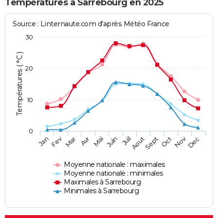
Températures à Sarrebourg en 2025
Source : Linternaute.com d'après Météo France
30
Températures ( °C )
20
10
0
Fev
Nov
Jan
Mar
Avr
Mai
Juin
Juil
Aout
Sept
Oct
Dec
Moyenne nationale : maximales
Moyenne nationale : minimales
Maximales à Sarrebourg
Minimales à Sarrebourg