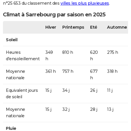
n°25 653 du classement des
villes les plus pluvieuses
.
Climat à Sarrebourg par saison en 2025
Hiver
Printemps
Eté
Automne
Soleil
Heures
349
810 h
620
275 h
d'ensoleillement
h
h
Moyenne
361 h
757 h
677
318 h
nationale
h
Equivalent jours
15 j
34 j
26 j
11 j
de soleil
Moyenne
15 j
32 j
28 j
13 j
nationale
Pluie