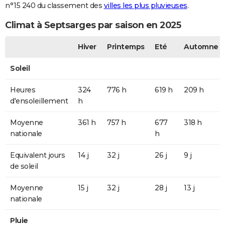
n°15 240 du classement des
villes les plus pluvieuses
.
Climat à Septsarges par saison en 2025
Hiver
Printemps
Eté
Automne
Soleil
Heures
324
776 h
619 h
209 h
d'ensoleillement
h
Moyenne
361 h
757 h
677
318 h
nationale
h
Equivalent jours
14 j
32 j
26 j
9 j
de soleil
Moyenne
15 j
32 j
28 j
13 j
nationale
Pluie