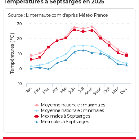
Températures à Septsarges en 2025
Source : Linternaute.com d'après Météo France
30
Températures ( °C )
20
10
0
-10
Fev
Nov
Jan
Mar
Avr
Mai
Juin
Juil
Aout
Sept
Oct
Dec
Moyenne nationale : maximales
Moyenne nationale : minimales
Maximales à Septsarges
Minimales à Septsarges