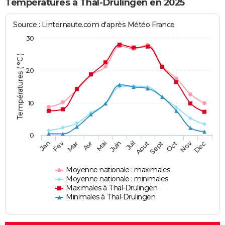
Températures à Thal-Drulingen en 2025
Source : Linternaute.com d'après Météo France
30
Températures ( °C )
20
10
0
Fev
Nov
Jan
Mar
Avr
Mai
Juin
Juil
Aout
Sept
Oct
Dec
Moyenne nationale : maximales
Moyenne nationale : minimales
Maximales à Thal-Drulingen
Minimales à Thal-Drulingen