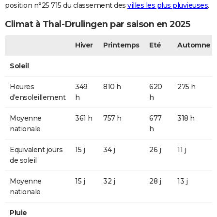
position n°25 715 du classement des
villes les plus pluvieuses
.
Climat à Thal-Drulingen par saison en 2025
Hiver
Printemps
Eté
Automne
Soleil
Heures
349
810 h
620
275 h
d'ensoleillement
h
h
Moyenne
361 h
757 h
677
318 h
nationale
h
Equivalent jours
15 j
34 j
26 j
11 j
de soleil
Moyenne
15 j
32 j
28 j
13 j
nationale
Pluie