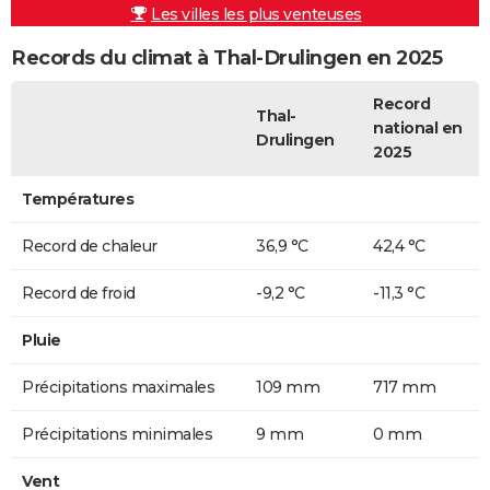
Les villes les plus venteuses
Records du climat à Thal-Drulingen en 2025
Record
Thal-
national en
Drulingen
2025
Températures
Record de chaleur
36,9 °C
42,4 °C
Record de froid
-9,2 °C
-11,3 °C
Pluie
Précipitations maximales
109 mm
717 mm
Précipitations minimales
9 mm
0 mm
Vent