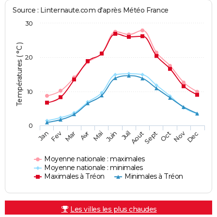
Source : Linternaute.com d'après Météo France
30
Températures ( °C )
20
10
0
Fev
Nov
Jan
Mar
Avr
Mai
Juin
Juil
Aout
Sept
Oct
Dec
Moyenne nationale : maximales
Moyenne nationale : minimales
Maximales à Tréon
Minimales à Tréon
Les villes les plus chaudes