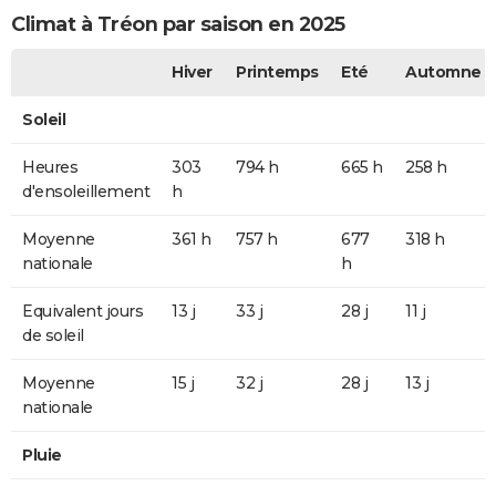
Climat à Tréon par saison en 2025
Hiver
Printemps
Eté
Automne
Soleil
Heures
303
794 h
665 h
258 h
d'ensoleillement
h
Moyenne
361 h
757 h
677
318 h
nationale
h
Equivalent jours
13 j
33 j
28 j
11 j
de soleil
Moyenne
15 j
32 j
28 j
13 j
nationale
Pluie