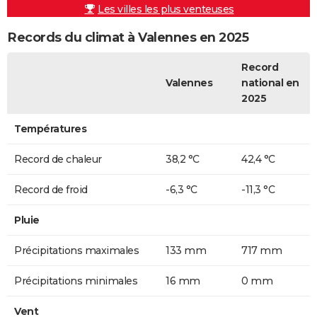
Les villes les plus venteuses
Records du climat à Valennes en 2025
Record
Valennes
national en
2025
Températures
Record de chaleur
38,2 °C
42,4 °C
Record de froid
-6,3 °C
-11,3 °C
Pluie
Précipitations maximales
133 mm
717 mm
Précipitations minimales
16 mm
0 mm
Vent