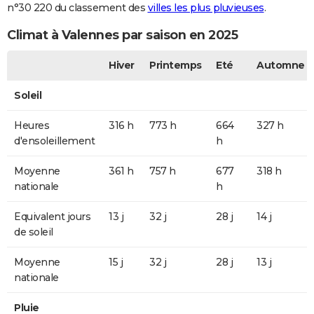
n°30 220 du classement des
villes les plus pluvieuses
.
Climat à Valennes par saison en 2025
Hiver
Printemps
Eté
Automne
Soleil
Heures
316 h
773 h
664
327 h
d'ensoleillement
h
Moyenne
361 h
757 h
677
318 h
nationale
h
Equivalent jours
13 j
32 j
28 j
14 j
de soleil
Moyenne
15 j
32 j
28 j
13 j
nationale
Pluie