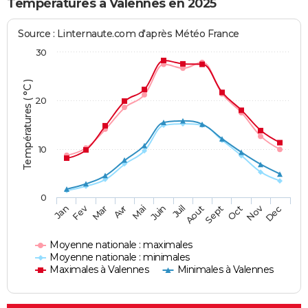
Températures à Valennes en 2025
Source : Linternaute.com d'après Météo France
30
Températures ( °C )
20
10
0
Fev
Nov
Jan
Mar
Avr
Mai
Juin
Juil
Aout
Sept
Oct
Dec
Moyenne nationale : maximales
Moyenne nationale : minimales
Maximales à Valennes
Minimales à Valennes