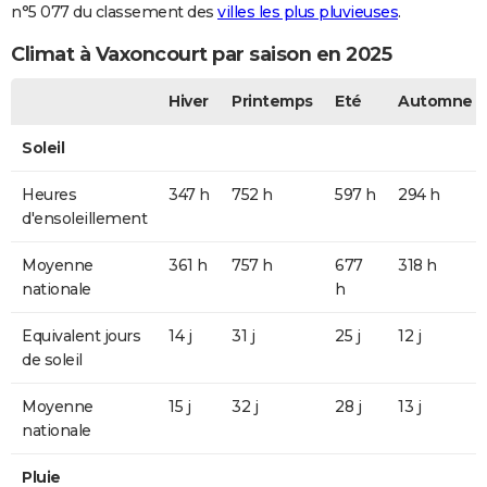
n°5 077 du classement des
villes les plus pluvieuses
.
Climat à Vaxoncourt par saison en 2025
Hiver
Printemps
Eté
Automne
Soleil
Heures
347 h
752 h
597 h
294 h
d'ensoleillement
Moyenne
361 h
757 h
677
318 h
nationale
h
Equivalent jours
14 j
31 j
25 j
12 j
de soleil
Moyenne
15 j
32 j
28 j
13 j
nationale
Pluie