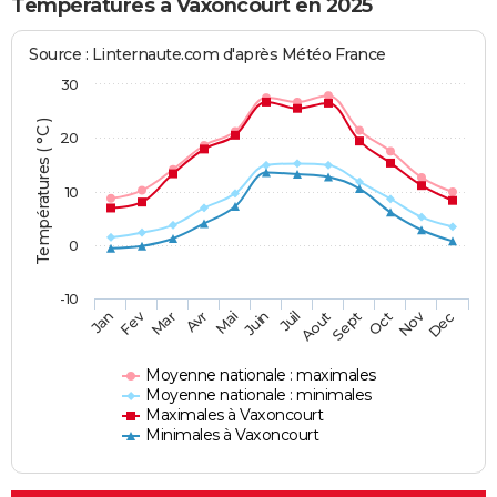
Températures à Vaxoncourt en 2025
Source : Linternaute.com d'après Météo France
30
Températures ( °C )
20
10
0
-10
Fev
Nov
Jan
Mar
Avr
Mai
Juin
Juil
Aout
Sept
Oct
Dec
Moyenne nationale : maximales
Moyenne nationale : minimales
Maximales à Vaxoncourt
Minimales à Vaxoncourt