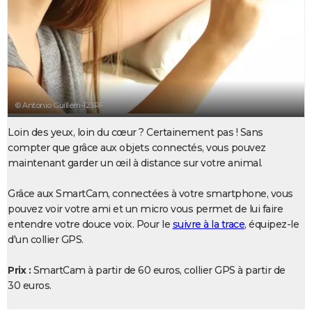
City break
Voyage de noces
Climat
Destinations
Voyage nature
Forum
+
PHOTO
GUIDES D'ACHAT
BONS PLANS
CARTE DE VOEUX
© Antonio Guillem-123RF
Carte Bonne année
Carte Pâques
Carte de Noël
Carte Saint-Valentin
Carte d'anniversaire
DICTIONNAIRE
Loin des yeux, loin du cœur ? Certainement pas ! Sans
compter que grâce aux objets connectés, vous pouvez
Biographies
Expressions
Dictionnaire
Citations
Proverbes
PROGRAMME TV
maintenant garder un œil à distance sur votre animal.
COPAINS D'AVANT
Grâce aux SmartCam, connectées à votre smartphone, vous
pouvez voir votre ami et un micro vous permet de lui faire
Se connecter
Collèges
Universités
Service militaire
S'inscrire
Lycées
Primaires
Entreprises
Avis de recherche
AVIS DE DÉCÈS
entendre votre douce voix. Pour le
suivre à la trace
, équipez-le
d'un collier GPS.
FORUM
Lifestyle
Sport
Television
Cinema
Bricolage
Culture
Auto
Voyage
Prix :
SmartCam à partir de 60 euros, collier GPS à partir de
30 euros.