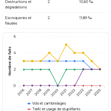
Destructions et
2
10,60 ‰
dégradations
Escroqueries et
2
11,89 ‰
fraudes
6
Nombre de faits
4
2
0
2018
2023
2019
2024
2020
2025
2016
2021
2017
2022
Vols et cambriolages
Trafic et usage de stupéfiants