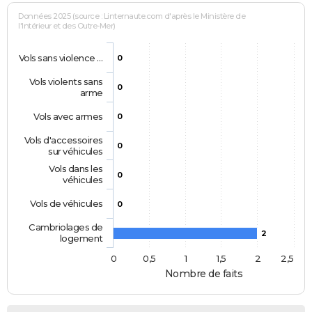
Données 2025 (source : Linternaute.com d'après le Ministère de
l'Intérieur et des Outre-Mer)
Vols sans violence …
0
Vols violents sans
0
arme
Vols avec armes
0
Vols d'accessoires
0
sur véhicules
Vols dans les
0
véhicules
Vols de véhicules
0
Cambriolages de
2
logement
0
0,5
1
1,5
2
2,5
Nombre de faits