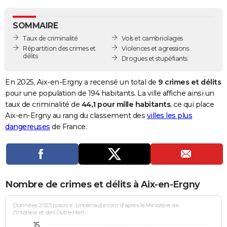
City break
Voyage de noces
Climat
Destinations
Voyage nature
Forum
+
PHOTO
SOMMAIRE
GUIDES D'ACHAT
Taux de criminalité
Vols et cambriolages
Répartition des crimes et
Violences et agressions
BONS PLANS
délits
Drogues et stupéfiants
CARTE DE VOEUX
En 2025, Aix-en-Ergny a recensé un total de
9 crimes et délits
Carte Bonne année
Carte Pâques
Carte de Noël
Carte Saint-Valentin
Carte d'anniversaire
pour une population de 194 habitants. La ville affiche ainsi un
DICTIONNAIRE
taux de criminalité de
44,1 pour mille habitants
, ce qui place
Biographies
Expressions
Dictionnaire
Citations
Proverbes
Aix-en-Ergny au rang du classement des
villes les plus
PROGRAMME TV
dangereuses
de France.
COPAINS D'AVANT
Se connecter
Collèges
Universités
Service militaire
S'inscrire
Lycées
Primaires
Entreprises
Avis de recherche
AVIS DE DÉCÈS
FORUM
Nombre de crimes et délits à Aix-en-Ergny
Lifestyle
Sport
Television
Cinema
Bricolage
Culture
Auto
Voyage
Données 2025 (source : Linternaute.com d'après le Ministère de
l'Intérieur et des Outre-Mer)
15