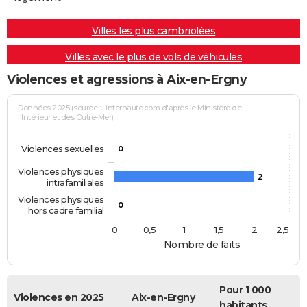
Villes les plus cambriolées
Villes avec le plus de vols de véhicules
Violences et agressions à Aix-en-Ergny
Données 2025 (source : Linternaute.com d'après le Ministère de
l'Intérieur et des Outre-Mer)
Violences sexuelles
0
Violences physiques
2
intrafamiliales
Violences physiques
0
hors cadre familial
0
0,5
1
1,5
2
2,5
Nombre de faits
Pour 1 000
Violences en 2025
Aix-en-Ergny
habitants