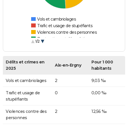
Vols et cambriolages
Trafic et usage de stupéfiants
Violences contre des personnes
Destructions et dégradations
1/2
Escroqueries et fraudes
Délits et crimes en
Pour 1 000
Aix-en-Ergny
2025
habitants
Vols et cambriolages
2
9,03 ‰
Trafic et usage de
0
0,00 ‰
stupéfiants
Violences contre des
2
12,56 ‰
personnes