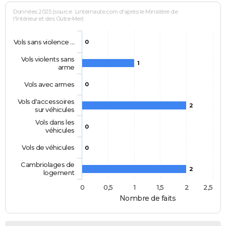
Données 2025 (source : Linternaute.com d'après le Ministère de
l'Intérieur et des Outre-Mer)
Vols sans violence …
0
Vols violents sans
1
arme
Vols avec armes
0
Vols d'accessoires
2
sur véhicules
Vols dans les
0
véhicules
Vols de véhicules
0
Cambriolages de
2
logement
0
0,5
1
1,5
2
2,5
Nombre de faits