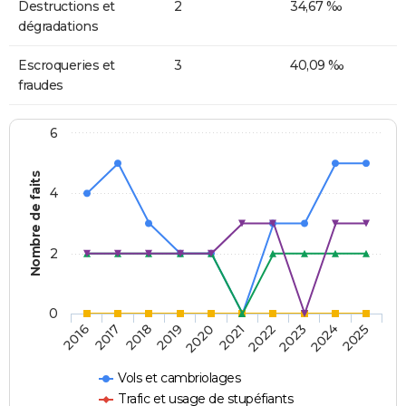
Destructions et
2
34,67 ‰
dégradations
Escroqueries et
3
40,09 ‰
fraudes
6
Nombre de faits
4
2
0
2018
2023
2019
2024
2020
2025
2016
2021
2017
2022
Vols et cambriolages
Trafic et usage de stupéfiants