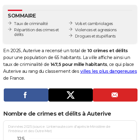
City break
Voyage de noces
Climat
Destinations
Voyage nature
Forum
+
PHOTO
SOMMAIRE
GUIDES D'ACHAT
Taux de criminalité
Vols et cambriolages
Répartition des crimes et
Violences et agressions
BONS PLANS
délits
Drogues et stupéfiants
CARTE DE VOEUX
En 2025, Auterive a recensé un total de
10 crimes et délits
Carte Bonne année
Carte Pâques
Carte de Noël
Carte Saint-Valentin
Carte d'anniversaire
pour une population de 65 habitants. La ville affiche ainsi un
DICTIONNAIRE
taux de criminalité de
147,5 pour mille habitants
, ce qui place
Biographies
Expressions
Dictionnaire
Citations
Proverbes
Auterive au rang du classement des
villes les plus dangereuses
PROGRAMME TV
de France.
COPAINS D'AVANT
Se connecter
Collèges
Universités
Service militaire
S'inscrire
Lycées
Primaires
Entreprises
Avis de recherche
AVIS DE DÉCÈS
FORUM
Nombre de crimes et délits à Auterive
Lifestyle
Sport
Television
Cinema
Bricolage
Culture
Auto
Voyage
Données 2025 (source : Linternaute.com d'après le Ministère de
l'Intérieur et des Outre-Mer)
12,5