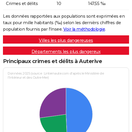
Crimes et délits
10
147,55 ‰
Les données rapportées aux populations sont exprimées en
taux pour mille habitants (‰) selon les dernièrs chiffres de
population fournis par l'Insee.
Voir la méthodologie
.
Villes les plus dangereuses
Départements les plus dangereux
Principaux crimes et délits à Auterive
Données 2025 (source : Linternaute.com d'après le Ministère de
l'Intérieur et des Outre-Mer)