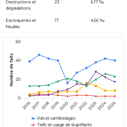
Destructions et
23
6,17 ‰
dégradations
Escroqueries et
17
4,56 ‰
fraudes
60
Nombre de faits
40
20
0
2018
2023
2020
2025
2017
2022
2019
2024
2016
2021
Vols et cambriolages
Trafic et usage de stupéfiants