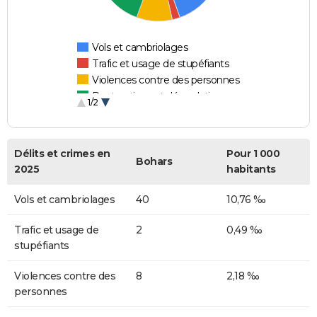
Vols et cambriolages
Trafic et usage de stupéfiants
Violences contre des personnes
Destructions et dégradations
1/2
Escroqueries et fraudes
Délits et crimes en
Pour 1 000
Bohars
2025
habitants
Vols et cambriolages
40
10,76 ‰
Trafic et usage de
2
0,49 ‰
stupéfiants
Violences contre des
8
2,18 ‰
personnes