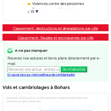
Violences contre des personnes
Destructions et dégradations
1/2
Escroqueries et fraudes
Classement : destructions et dégradations par ville
Classement : fraudes et escroqueries par ville
A ne pas manquer
Recevez nos astuces et bons plans directement par e-
mail.
Je m'abonne
En savoir plus sur notre politique de confidentialité
Vols et cambriolages à Bohars
Données 2025 (source : Linternaute.com d'après le Ministère de
l'Intérieur et des Outre-Mer)