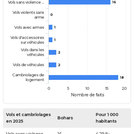
Vols sans violence …
16
Vols violents sans
0
arme
Vols avec armes
1
Vols d'accessoires
1
sur véhicules
Vols dans les
2
véhicules
Vols de véhicules
2
Cambriolages de
18
logement
0
5
10
15
20
Nombre de faits
Vols et cambriolages
Pour 1 000
Bohars
en 2025
habitants
Vols sans violence
16
4,29 ‰