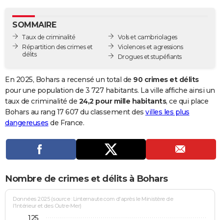
City break
Voyage de noces
Climat
Destinations
Voyage nature
Forum
+
PHOTO
SOMMAIRE
GUIDES D'ACHAT
Taux de criminalité
Vols et cambriolages
Répartition des crimes et
Violences et agressions
BONS PLANS
délits
Drogues et stupéfiants
CARTE DE VOEUX
En 2025, Bohars a recensé un total de
90 crimes et délits
Carte Bonne année
Carte Pâques
Carte de Noël
Carte Saint-Valentin
Carte d'anniversaire
pour une population de 3 727 habitants. La ville affiche ainsi un
DICTIONNAIRE
taux de criminalité de
24,2 pour mille habitants
, ce qui place
Biographies
Expressions
Dictionnaire
Citations
Proverbes
Bohars au rang 17 607 du classement des
villes les plus
PROGRAMME TV
dangereuses
de France.
COPAINS D'AVANT
Se connecter
Collèges
Universités
Service militaire
S'inscrire
Lycées
Primaires
Entreprises
Avis de recherche
AVIS DE DÉCÈS
FORUM
Nombre de crimes et délits à Bohars
Lifestyle
Sport
Television
Cinema
Bricolage
Culture
Auto
Voyage
Données 2025 (source : Linternaute.com d'après le Ministère de
l'Intérieur et des Outre-Mer)
125