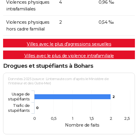
Violences physiques
4
0,96 ‰
intrafamiliales
Violences physiques
2
0,54 ‰
hors cadre familial
Villes avec le plus d'agressions sexuelles
Villes avec le plus de violence intrafamiliale
Drogues et stupéfiants à Bohars
Données 2025 (source : Linternaute.com d'après le Ministère de
l'Intérieur et des Outre-Mer)
Usage de
2
stupéfiants
Trafic de
0
stupéfiants
0
0,5
1
1,5
2
2,5
Nombre de faits