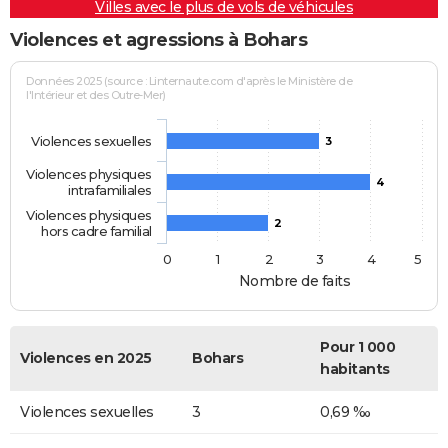
Villes avec le plus de vols de véhicules
Violences et agressions à Bohars
Données 2025 (source : Linternaute.com d'après le Ministère de
l'Intérieur et des Outre-Mer)
Violences sexuelles
3
Violences physiques
4
intrafamiliales
Violences physiques
2
hors cadre familial
0
1
2
3
4
5
Nombre de faits
Pour 1 000
Violences en 2025
Bohars
habitants
Violences sexuelles
3
0,69 ‰