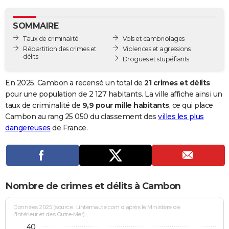
City break
Voyage de noces
Climat
Destinations
Voyage nature
Forum
+
PHOTO
SOMMAIRE
GUIDES D'ACHAT
Taux de criminalité
Vols et cambriolages
Répartition des crimes et
Violences et agressions
BONS PLANS
délits
Drogues et stupéfiants
CARTE DE VOEUX
En 2025, Cambon a recensé un total de
21 crimes et délits
Carte Bonne année
Carte Pâques
Carte de Noël
Carte Saint-Valentin
Carte d'anniversaire
pour une population de 2 127 habitants. La ville affiche ainsi un
DICTIONNAIRE
taux de criminalité de
9,9 pour mille habitants
, ce qui place
Biographies
Expressions
Dictionnaire
Citations
Proverbes
Cambon au rang 25 050 du classement des
villes les plus
PROGRAMME TV
dangereuses
de France.
COPAINS D'AVANT
Se connecter
Collèges
Universités
Service militaire
S'inscrire
Lycées
Primaires
Entreprises
Avis de recherche
AVIS DE DÉCÈS
FORUM
Nombre de crimes et délits à Cambon
Lifestyle
Sport
Television
Cinema
Bricolage
Culture
Auto
Voyage
Données 2025 (source : Linternaute.com d'après le Ministère de
l'Intérieur et des Outre-Mer)
40