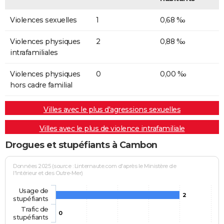
Violences sexuelles
1
0,68 ‰
Violences physiques
2
0,88 ‰
intrafamiliales
Violences physiques
0
0,00 ‰
hors cadre familial
Villes avec le plus d'agressions sexuelles
Villes avec le plus de violence intrafamiliale
Drogues et stupéfiants à Cambon
Données 2025 (source : Linternaute.com d'après le Ministère de
l'Intérieur et des Outre-Mer)
Usage de
2
stupéfiants
Trafic de
0
stupéfiants