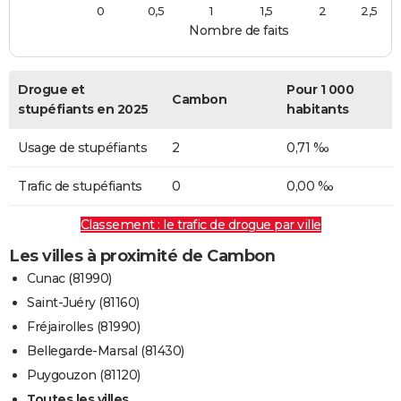
0
0,5
1
1,5
2
2,5
Nombre de faits
Drogue et
Pour 1 000
Cambon
stupéfiants en 2025
habitants
Usage de stupéfiants
2
0,71 ‰
Trafic de stupéfiants
0
0,00 ‰
Classement : le trafic de drogue par ville
Les villes à proximité de Cambon
Cunac (81990)
Saint-Juéry (81160)
Fréjairolles (81990)
Bellegarde-Marsal (81430)
Puygouzon (81120)
Toutes les villes