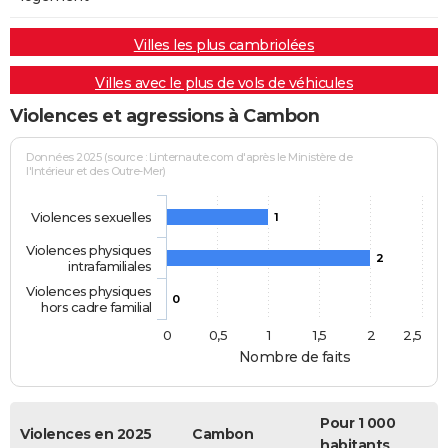
Villes les plus cambriolées
Villes avec le plus de vols de véhicules
Violences et agressions à Cambon
Données 2025 (source : Linternaute.com d'après le Ministère de
l'Intérieur et des Outre-Mer)
Violences sexuelles
1
Violences physiques
2
intrafamiliales
Violences physiques
0
hors cadre familial
0
0,5
1
1,5
2
2,5
Nombre de faits
Pour 1 000
Violences en 2025
Cambon
habitants