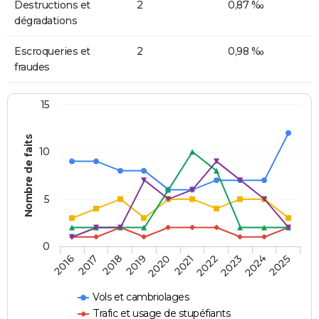
Destructions et
2
0,87 ‰
dégradations
Escroqueries et
2
0,98 ‰
fraudes
15
Nombre de faits
10
5
0
2018
2023
2017
2022
2016
2021
2020
2025
2019
2024
Vols et cambriolages
Trafic et usage de stupéfiants