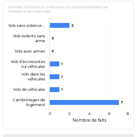
Données 2025 (source : Linternaute.com d'après le Ministère de
l'Intérieur et des Outre-Mer)
Vols sans violence …
2
Vols violents sans
0
arme
Vols avec armes
0
Vols d'accessoires
1
sur véhicules
Vols dans les
1
véhicules
Vols de véhicules
1
Cambriolages de
7
logement
0
2
4
6
8
Nombre de faits