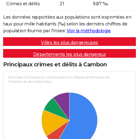
Crimes et délits
21
9,87 ‰
Les données rapportées aux populations sont exprimées en
taux pour mille habitants (‰) selon les dernièrs chiffres de
population fournis par l'Insee.
Voir la méthodologie
.
Villes les plus dangereuses
Départements les plus dangereux
Principaux crimes et délits à Cambon
Données 2025 (source : Linternaute.com d'après le Ministère de
l'Intérieur et des Outre-Mer)