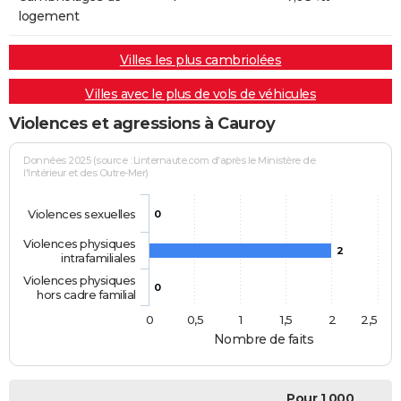
logement
Villes les plus cambriolées
Villes avec le plus de vols de véhicules
Violences et agressions à Cauroy
Données 2025 (source : Linternaute.com d'après le Ministère de
l'Intérieur et des Outre-Mer)
Violences sexuelles
0
Violences physiques
2
intrafamiliales
Violences physiques
0
hors cadre familial
0
0,5
1
1,5
2
2,5
Nombre de faits
Pour 1 000