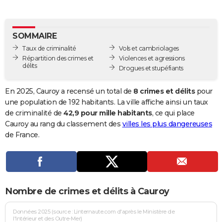
City break
Voyage de noces
Climat
Destinations
Voyage nature
Forum
+
PHOTO
GUIDES D'ACHAT
SOMMAIRE
Taux de criminalité
Vols et cambriolages
BONS PLANS
Répartition des crimes et
Violences et agressions
délits
Drogues et stupéfiants
CARTE DE VOEUX
Carte Bonne année
Carte Pâques
Carte de Noël
Carte Saint-Valentin
Carte d'anniversaire
En 2025, Cauroy a recensé un total de
8 crimes et délits
pour
DICTIONNAIRE
une population de 192 habitants. La ville affiche ainsi un taux
Biographies
Expressions
Dictionnaire
Citations
Proverbes
de criminalité de
42,9 pour mille habitants
, ce qui place
PROGRAMME TV
Cauroy au rang du classement des
villes les plus dangereuses
COPAINS D'AVANT
de France.
Se connecter
Collèges
Universités
Service militaire
S'inscrire
Lycées
Primaires
Entreprises
Avis de recherche
AVIS DE DÉCÈS
FORUM
Nombre de crimes et délits à Cauroy
Lifestyle
Sport
Television
Cinema
Bricolage
Culture
Auto
Voyage
Données 2025 (source : Linternaute.com d'après le Ministère de
l'Intérieur et des Outre-Mer)