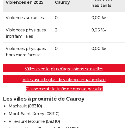
Violences en 2025
Cauroy
habitants
Violences sexuelles
0
0,00 ‰
Violences physiques
2
9,06 ‰
intrafamiliales
Violences physiques
0
0,00 ‰
hors cadre familial
Villes avec le plus d'agressions sexuelles
Villes avec le plus de violence intrafamiliale
Classement : le trafic de drogue par ville
Les villes à proximité de Cauroy
Machault (08310)
Mont-Saint-Remy (08310)
Ville-sur-Retourne (08310)