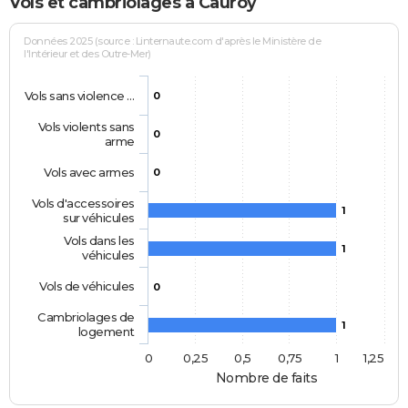
Vols et cambriolages à Cauroy
Données 2025 (source : Linternaute.com d'après le Ministère de
l'Intérieur et des Outre-Mer)
Vols sans violence …
0
Vols violents sans
0
arme
Vols avec armes
0
Vols d'accessoires
1
sur véhicules
Vols dans les
1
véhicules
Vols de véhicules
0
Cambriolages de
1
logement
0
0,25
0,5
0,75
1
1,25
Nombre de faits