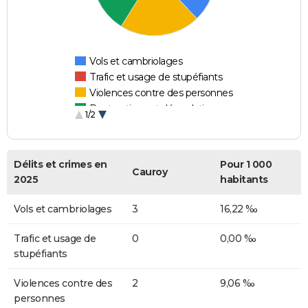
Vols et cambriolages
Trafic et usage de stupéfiants
Violences contre des personnes
Destructions et dégradations
1/2
Escroqueries et fraudes
Délits et crimes en
Pour 1 000
Cauroy
2025
habitants
Vols et cambriolages
3
16,22 ‰
Trafic et usage de
0
0,00 ‰
stupéfiants
Violences contre des
2
9,06 ‰
personnes