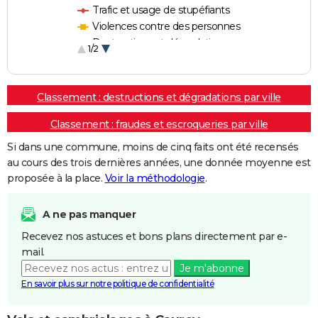
Trafic et usage de stupéfiants
Violences contre des personnes
Destructions et dégradations
1/2
Escroqueries et fraudes
Classement : destructions et dégradations par ville
Classement : fraudes et escroqueries par ville
Si dans une commune, moins de cinq faits ont été recensés
au cours des trois dernières années, une donnée moyenne est
proposée à la place.
Voir la méthodologie
.
A ne pas manquer
Recevez nos astuces et bons plans directement par e-
mail.
Je m'abonne
En savoir plus sur notre politique de confidentialité