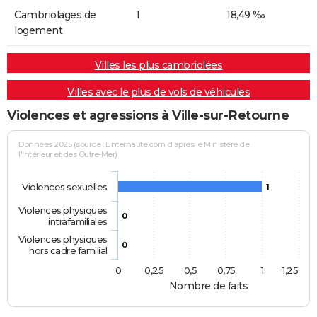
Cambriolages de
1
18,49 ‰
logement
Villes les plus cambriolées
Villes avec le plus de vols de véhicules
Violences et agressions à Ville-sur-Retourne
Données 2025 (source : Linternaute.com d'après le Ministère de
l'Intérieur et des Outre-Mer)
Violences sexuelles
1
Violences physiques
0
intrafamiliales
Violences physiques
0
hors cadre familial
0
0,25
0,5
0,75
1
1,25
Nombre de faits