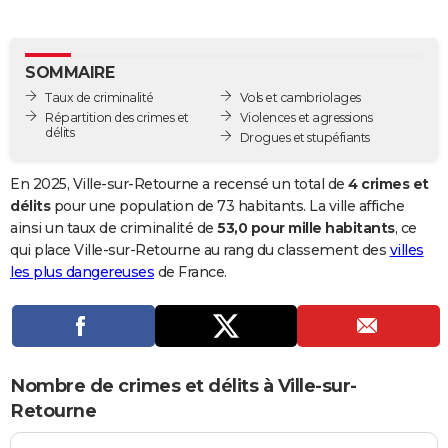
City break
Voyage de noces
Climat
Destinations
Voyage nature
Forum
+
PHOTO
GUIDES D'ACHAT
SOMMAIRE
Taux de criminalité
Vols et cambriolages
BONS PLANS
Répartition des crimes et
Violences et agressions
délits
Drogues et stupéfiants
CARTE DE VOEUX
Carte Bonne année
Carte Pâques
Carte de Noël
Carte Saint-Valentin
Carte d'anniversaire
En 2025, Ville-sur-Retourne a recensé un total de
4 crimes et
DICTIONNAIRE
délits
pour une population de 73 habitants. La ville affiche
Biographies
Expressions
Dictionnaire
Citations
Proverbes
ainsi un taux de criminalité de
53,0 pour mille habitants
, ce
PROGRAMME TV
qui place Ville-sur-Retourne au rang du classement des
villes
COPAINS D'AVANT
les plus dangereuses
de France.
Se connecter
Collèges
Universités
Service militaire
S'inscrire
Lycées
Primaires
Entreprises
Avis de recherche
AVIS DE DÉCÈS
FORUM
Nombre de crimes et délits à Ville-sur-
Lifestyle
Sport
Television
Cinema
Bricolage
Culture
Auto
Voyage
Retourne