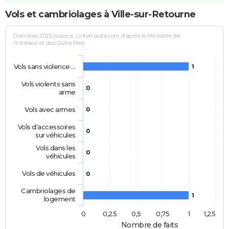
Vols et cambriolages à Ville-sur-Retourne
Données 2025 (source : Linternaute.com d'après le Ministère de
l'Intérieur et des Outre-Mer)
Vols sans violence …
1
Vols violents sans
0
arme
Vols avec armes
0
Vols d'accessoires
0
sur véhicules
Vols dans les
0
véhicules
Vols de véhicules
0
Cambriolages de
1
logement
0
0,25
0,5
0,75
1
1,25
Nombre de faits