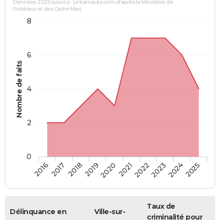
Données 2025 (source : Linternaute.com d'après le Ministère de
l'Intérieur et des Outre-Mer)
8
6
Nombre de faits
4
2
0
2018
2023
2019
2024
2020
2025
2016
2021
2017
2022
Taux de
Délinquance en
Ville-sur-
criminalité pour