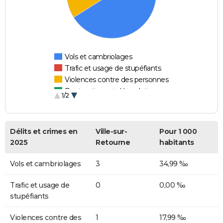
Vols et cambriolages
Trafic et usage de stupéfiants
Violences contre des personnes
Destructions et dégradations
1/2
Escroqueries et fraudes
Délits et crimes en
Ville-sur-
Pour 1 000
2025
Retourne
habitants
Vols et cambriolages
3
34,99 ‰
Trafic et usage de
0
0,00 ‰
stupéfiants
Violences contre des
1
17,99 ‰