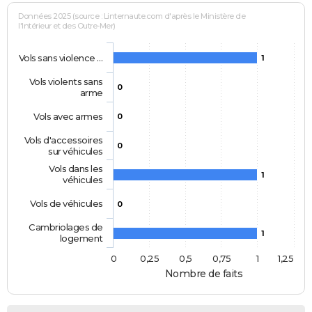
Données 2025 (source : Linternaute.com d'après le Ministère de
l'Intérieur et des Outre-Mer)
Vols sans violence …
1
Vols violents sans
0
arme
Vols avec armes
0
Vols d'accessoires
0
sur véhicules
Vols dans les
1
véhicules
Vols de véhicules
0
Cambriolages de
1
logement
0
0,25
0,5
0,75
1
1,25
Nombre de faits