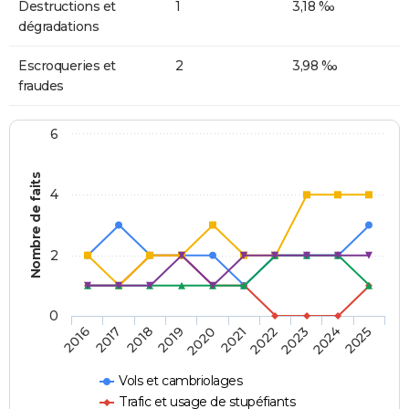
Destructions et
1
3,18 ‰
dégradations
Escroqueries et
2
3,98 ‰
fraudes
6
Nombre de faits
4
2
0
2018
2023
2019
2024
2020
2025
2016
2021
2017
2022
Vols et cambriolages
Trafic et usage de stupéfiants