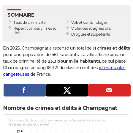
City break
Voyage de noces
Climat
Destinations
Voyage nature
Forum
+
PHOTO
SOMMAIRE
GUIDES D'ACHAT
Taux de criminalité
Vols et cambriolages
Répartition des crimes et
Violences et agressions
BONS PLANS
délits
Drogues et stupéfiants
CARTE DE VOEUX
En 2025, Champagnat a recensé un total de
11 crimes et délits
Carte Bonne année
Carte Pâques
Carte de Noël
Carte Saint-Valentin
Carte d'anniversaire
pour une population de 461 habitants. La ville affiche ainsi un
DICTIONNAIRE
taux de criminalité de
23,3 pour mille habitants
, ce qui place
Biographies
Expressions
Dictionnaire
Citations
Proverbes
Champagnat au rang 18 321 du classement des
villes les plus
PROGRAMME TV
dangereuses
de France.
COPAINS D'AVANT
Se connecter
Collèges
Universités
Service militaire
S'inscrire
Lycées
Primaires
Entreprises
Avis de recherche
AVIS DE DÉCÈS
FORUM
Nombre de crimes et délits à Champagnat
Lifestyle
Sport
Television
Cinema
Bricolage
Culture
Auto
Voyage
Données 2025 (source : Linternaute.com d'après le Ministère de
l'Intérieur et des Outre-Mer)
12,5