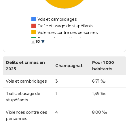
Vols et cambriolages
Trafic et usage de stupéfiants
Violences contre des personnes
Destructions et dégradations
1/2
Escroqueries et fraudes
Délits et crimes en
Pour 1 000
Champagnat
2025
habitants
Vols et cambriolages
3
6,71 ‰
Trafic et usage de
1
1,39 ‰
stupéfiants
Violences contre des
4
8,00 ‰
personnes