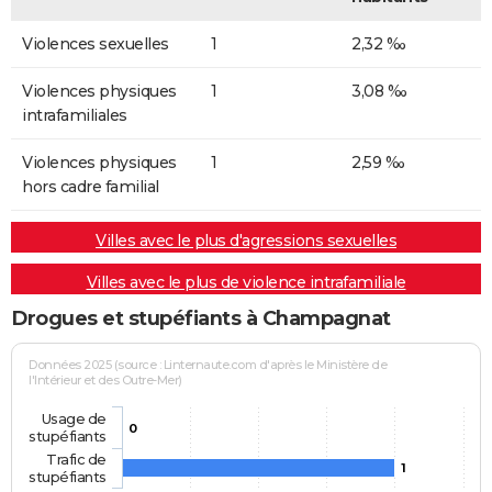
Violences sexuelles
1
2,32 ‰
Violences physiques
1
3,08 ‰
intrafamiliales
Violences physiques
1
2,59 ‰
hors cadre familial
Villes avec le plus d'agressions sexuelles
Villes avec le plus de violence intrafamiliale
Drogues et stupéfiants à Champagnat
Données 2025 (source : Linternaute.com d'après le Ministère de
l'Intérieur et des Outre-Mer)
Usage de
0
stupéfiants
Trafic de
1
stupéfiants