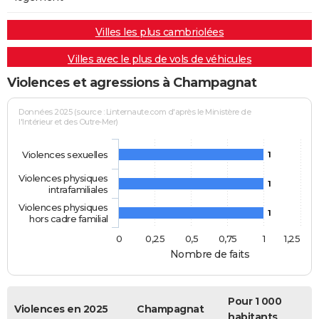
Villes les plus cambriolées
Villes avec le plus de vols de véhicules
Violences et agressions à Champagnat
Données 2025 (source : Linternaute.com d'après le Ministère de
l'Intérieur et des Outre-Mer)
Violences sexuelles
1
Violences physiques
1
intrafamiliales
Violences physiques
1
hors cadre familial
0
0,25
0,5
0,75
1
1,25
Nombre de faits
Pour 1 000
Violences en 2025
Champagnat
habitants