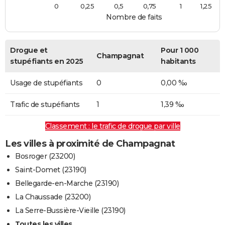
0
0,25
0,5
0,75
1
1,25
Nombre de faits
Drogue et
Pour 1 000
Champagnat
stupéfiants en 2025
habitants
Usage de stupéfiants
0
0,00 ‰
Trafic de stupéfiants
1
1,39 ‰
Classement : le trafic de drogue par ville
Les villes à proximité de Champagnat
Bosroger (23200)
Saint-Domet (23190)
Bellegarde-en-Marche (23190)
La Chaussade (23200)
La Serre-Bussière-Vieille (23190)
Toutes les villes