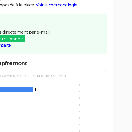
posée à la place.
Voir la méthodologie
.
 directement par e-mail.
e m'abonne
tialité
ampfrémont
le Ministère de l'Intérieur et des Outre-Mer)
1