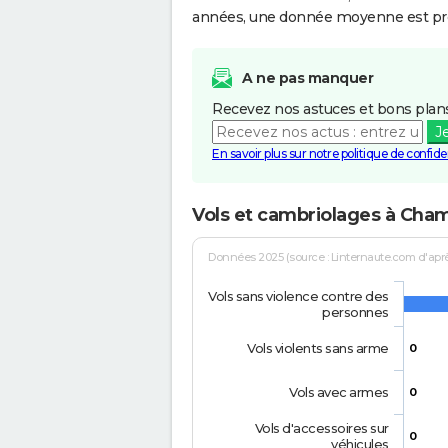
années, une donnée moyenne est pro
A ne pas manquer
Recevez nos astuces et bons plans
J
En savoir plus sur notre politique de confiden
Vols et cambriolages à Ch
Données 2025 (source : Linternaute.com d'après 
Vols sans violence contre des
personnes
Vols violents sans arme
0
Vols avec armes
0
Vols d'accessoires sur
0
véhicules