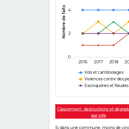
Nombre de faits
4
2
0
2016
2017
2018
2
Vols et cambriolages
Violences contre des p
Escroqueries et fraudes
Classement : destructions et dégrad
par ville
Si dans une commune, moins de cinq f