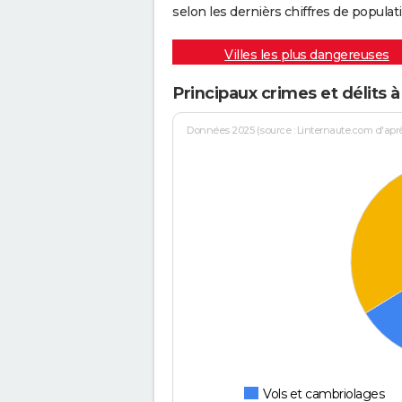
selon les dernièrs chiffres de populati
Villes les plus dangereuses
Principaux crimes et délits
Données 2025 (source : Linternaute.com d'après 
Vols et cambriolages