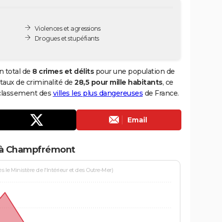
Violences et agressions
Drogues et stupéfiants
 total de
8 crimes et délits
pour une population de
n taux de criminalité de
28,5 pour mille habitants
, ce
 classement des
villes les plus dangereuses
de France.
Email
s à Champfrémont
le Ministère de l'Intérieur et des Outre-Mer)