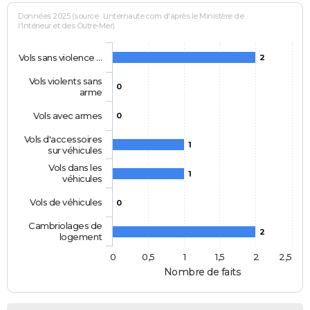
Données 2025 (source : Linternaute.com d'après le Ministère de
l'Intérieur et des Outre-Mer)
Vols sans violence …
2
Vols violents sans
0
arme
Vols avec armes
0
Vols d'accessoires
1
sur véhicules
Vols dans les
1
véhicules
Vols de véhicules
0
Cambriolages de
2
logement
0
0,5
1
1,5
2
2,5
Nombre de faits