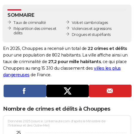
City break
Voyage de noces
Climat
Destinations
Voyage nature
Forum
+
PHOTO
SOMMAIRE
GUIDES D'ACHAT
Taux de criminalité
Vols et cambriolages
Répartition des crimes et
Violences et agressions
BONS PLANS
délits
Drogues et stupéfiants
CARTE DE VOEUX
En 2025, Chouppes a recensé un total de
22 crimes et délits
Carte Bonne année
Carte Pâques
Carte de Noël
Carte Saint-Valentin
Carte d'anniversaire
pour une population de 802 habitants. La ville affiche ainsi un
DICTIONNAIRE
taux de criminalité de
27,2 pour mille habitants
, ce qui place
Biographies
Expressions
Dictionnaire
Citations
Proverbes
Chouppes au rang 15 310 du classement des
villes les plus
PROGRAMME TV
dangereuses
de France.
COPAINS D'AVANT
Se connecter
Collèges
Universités
Service militaire
S'inscrire
Lycées
Primaires
Entreprises
Avis de recherche
AVIS DE DÉCÈS
FORUM
Nombre de crimes et délits à Chouppes
Lifestyle
Sport
Television
Cinema
Bricolage
Culture
Auto
Voyage
Données 2025 (source : Linternaute.com d'après le Ministère de
l'Intérieur et des Outre-Mer)
25