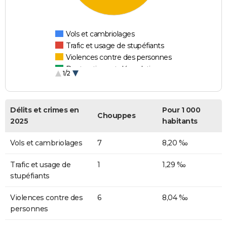
Vols et cambriolages
Trafic et usage de stupéfiants
Violences contre des personnes
Destructions et dégradations
1/2
Escroqueries et fraudes
Délits et crimes en
Pour 1 000
Chouppes
2025
habitants
Vols et cambriolages
7
8,20 ‰
Trafic et usage de
1
1,29 ‰
stupéfiants
Violences contre des
6
8,04 ‰
personnes