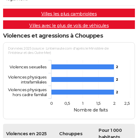
Villes les plus cambriolées
Villes avec le plus de vols de véhicules
Violences et agressions à Chouppes
Données 2025 (source : Linternaute.com d'après le Ministère de
l'Intérieur et des Outre-Mer)
Violences sexuelles
2
Violences physiques
2
intrafamiliales
Violences physiques
2
hors cadre familial
0
0,5
1
1,5
2
2,5
Nombre de faits
Pour 1 000
Violences en 2025
Chouppes
habitants