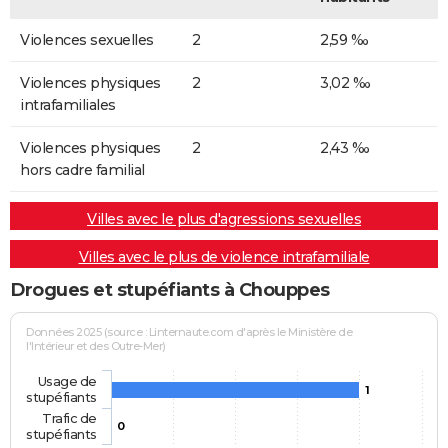
Violences sexuelles
2
2,59 ‰
Violences physiques
2
3,02 ‰
intrafamiliales
Violences physiques
2
2,43 ‰
hors cadre familial
Villes avec le plus d'agressions sexuelles
Villes avec le plus de violence intrafamiliale
Drogues et stupéfiants à Chouppes
Données 2025 (source : Linternaute.com d'après le Ministère de
l'Intérieur et des Outre-Mer)
Usage de
1
stupéfiants
Trafic de
0
stupéfiants