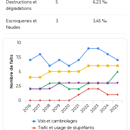
Destructions et
5
6,23 ‰
dégradations
Escroqueries et
3
3,45 ‰
fraudes
10
Nombre de faits
7,5
5
2,5
0
2018
2023
2020
2025
2017
2022
2019
2024
2016
2021
Vols et cambriolages
Trafic et usage de stupéfiants