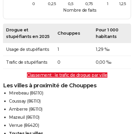
0
0,25
0,5
0,75
1
1,25
Nombre de faits
Drogue et
Pour 1 000
Chouppes
stupéfiants en 2025
habitants
Usage de stupéfiants
1
1,29 ‰
Trafic de stupéfiants
0
0,00 ‰
Classement : le trafic de drogue par ville
Les villes à proximité de Chouppes
Mirebeau (86110)
Coussay (86110)
Amberre (86110)
Mazeuil (86110)
Verrue (86420)
Toutes les villes