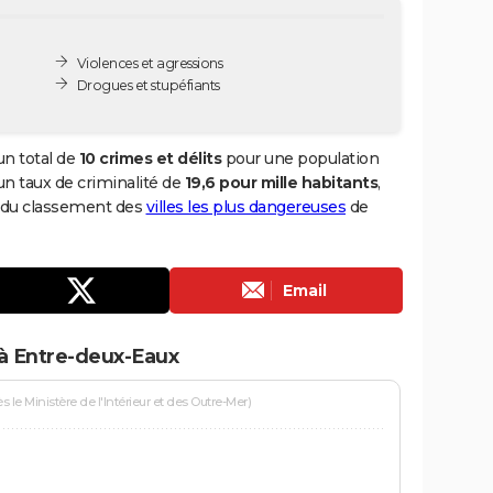
Violences et agressions
Drogues et stupéfiants
un total de
10 crimes et délits
pour une population
i un taux de criminalité de
19,6 pour mille habitants
,
g du classement des
villes les plus dangereuses
de
Email
 à Entre-deux-Eaux
le Ministère de l'Intérieur et des Outre-Mer)