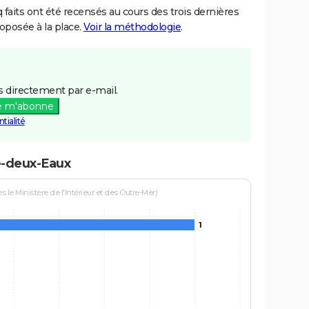
aits ont été recensés au cours des trois dernières
posée à la place.
Voir la méthodologie
.
 directement par e-mail.
e m'abonne
tialité
e-deux-Eaux
le Ministère de l'Intérieur et des Outre-Mer)
1