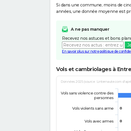
Si dans une commune, moins de cinq f
années, une donnée moyenne est pro
A ne pas manquer
Recevez nos astuces et bons plans
J
En savoir plus sur notre politique de confiden
Vols et cambriolages à Entr
Données 2025 (source : Linternaute.com d'après 
Vols sans violence contre des
personnes
Vols violents sans arme
0
Vols avec armes
0