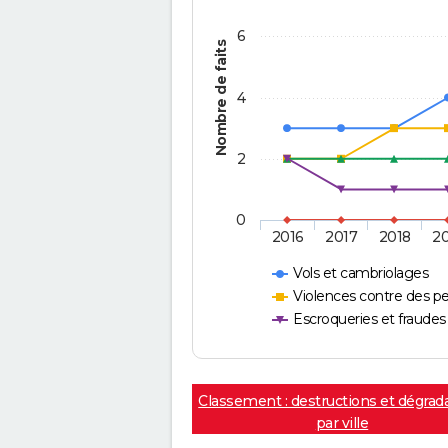
6
Nombre de faits
4
2
0
2016
2017
2018
2
Vols et cambriolages
Violences contre des p
Escroqueries et fraudes
Classement : destructions et dégrad
par ville