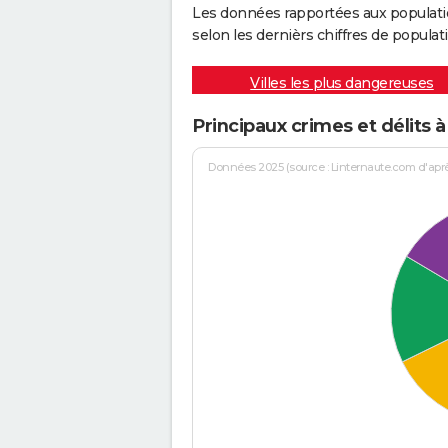
Les données rapportées aux populati
selon les dernièrs chiffres de populati
Villes les plus dangereuses
Principaux crimes et délits 
Données 2025 (source : Linternaute.com d'après 