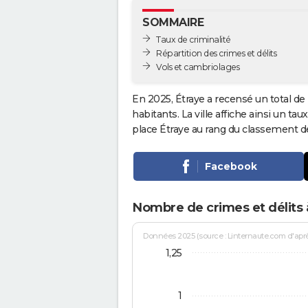
SOMMAIRE
Taux de criminalité
Répartition des crimes et délits
Vols et cambriolages
En 2025, Étraye a recensé un total de
habitants. La ville affiche ainsi un tau
place Étraye au rang du classement 
Facebook
Nombre de crimes et délits 
Données 2025 (source : Linternaute.com d'après 
1,25
1