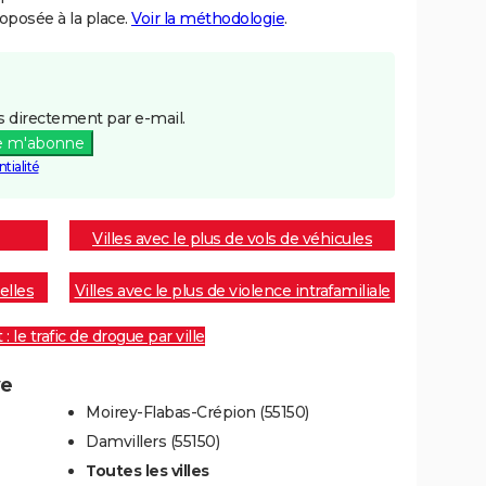
posée à la place.
Voir la méthodologie
.
 directement par e-mail.
e m'abonne
tialité
Villes avec le plus de vols de véhicules
elles
Villes avec le plus de violence intrafamiliale
 le trafic de drogue par ville
ye
Moirey-Flabas-Crépion (55150)
Damvillers (55150)
Toutes les villes