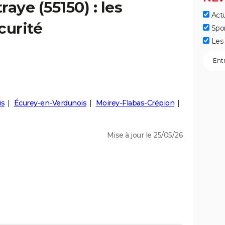
traye
(55150) : les
Actu
curité
Spo
Les 
is
Écurey-en-Verdunois
Moirey-Flabas-Crépion
Mise à jour le 25/05/26