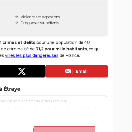
Violences et agressions
Drogues et stupéfiants
1 crimes et délits
pour une population de 40
x de criminalité de
31,2 pour mille habitants
, ce qui
des
villes les plus dangereuses
de France.
Email
à Étraye
le Ministère de l'Intérieur et des Outre-Mer)