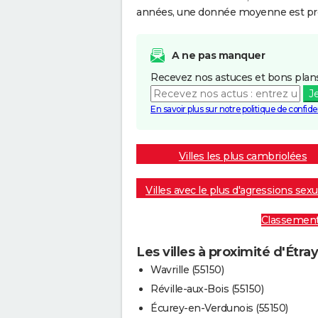
années, une donnée moyenne est pro
A ne pas manquer
Recevez nos astuces et bons plans
J
En savoir plus sur notre politique de confiden
Villes les plus cambriolées
Villes avec le plus d'agressions sexu
Classement :
Les villes à proximité d'Étra
Wavrille (55150)
Réville-aux-Bois (55150)
Écurey-en-Verdunois (55150)