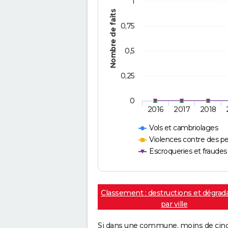
1
Nombre de faits
0,75
0,5
0,25
0
2016
2017
2018
Vols et cambriolages
Violences contre des p
Escroqueries et fraudes
Classement : destructions et dégrad
par ville
Si dans une commune, moins de cinq f