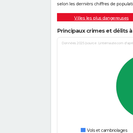
selon les dernièrs chiffres de populati
Villes les plus dangereuses
Principaux crimes et délits à
Données 2025 (source : Linternaute.com d'après 
Vols et cambriolages