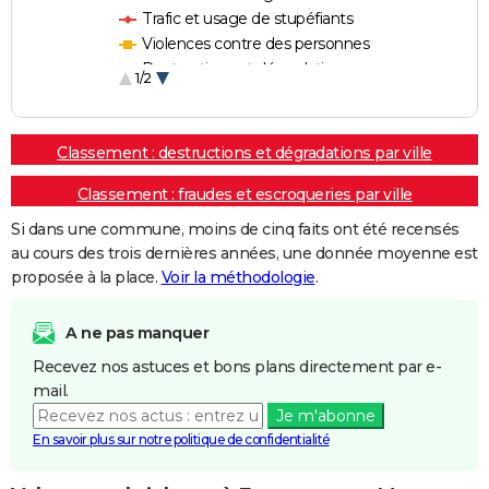
Trafic et usage de stupéfiants
Violences contre des personnes
Destructions et dégradations
1/2
Escroqueries et fraudes
Classement : destructions et dégradations par ville
Classement : fraudes et escroqueries par ville
Si dans une commune, moins de cinq faits ont été recensés
au cours des trois dernières années, une donnée moyenne est
proposée à la place.
Voir la méthodologie
.
A ne pas manquer
Recevez nos astuces et bons plans directement par e-
mail.
Je m'abonne
En savoir plus sur notre politique de confidentialité