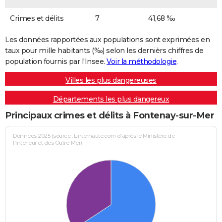
Crimes et délits
7
41,68 ‰
Les données rapportées aux populations sont exprimées en
taux pour mille habitants (‰) selon les dernièrs chiffres de
population fournis par l'Insee.
Voir la méthodologie
.
Villes les plus dangereuses
Départements les plus dangereux
Principaux crimes et délits à Fontenay-sur-Mer
Données 2025 (source : Linternaute.com d'après le Ministère de
l'Intérieur et des Outre-Mer)