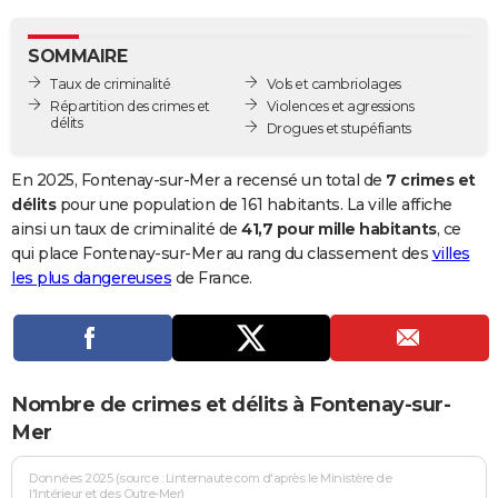
City break
Voyage de noces
Climat
Destinations
Voyage nature
Forum
+
PHOTO
SOMMAIRE
GUIDES D'ACHAT
Taux de criminalité
Vols et cambriolages
Répartition des crimes et
Violences et agressions
BONS PLANS
délits
Drogues et stupéfiants
CARTE DE VOEUX
En 2025, Fontenay-sur-Mer a recensé un total de
7 crimes et
Carte Bonne année
Carte Pâques
Carte de Noël
Carte Saint-Valentin
Carte d'anniversaire
délits
pour une population de 161 habitants. La ville affiche
DICTIONNAIRE
ainsi un taux de criminalité de
41,7 pour mille habitants
, ce
Biographies
Expressions
Dictionnaire
Citations
Proverbes
qui place Fontenay-sur-Mer au rang du classement des
villes
PROGRAMME TV
les plus dangereuses
de France.
COPAINS D'AVANT
Se connecter
Collèges
Universités
Service militaire
S'inscrire
Lycées
Primaires
Entreprises
Avis de recherche
AVIS DE DÉCÈS
FORUM
Nombre de crimes et délits à Fontenay-sur-
Lifestyle
Sport
Television
Cinema
Bricolage
Culture
Auto
Voyage
Mer
Données 2025 (source : Linternaute.com d'après le Ministère de
l'Intérieur et des Outre-Mer)