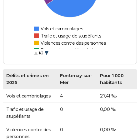
Vols et cambriolages
Trafic et usage de stupéfiants
Violences contre des personnes
Destructions et dégradations
1/2
Escroqueries et fraudes
Délits et crimes en
Fontenay-sur-
Pour 1 000
2025
Mer
habitants
Vols et cambriolages
4
27,41 ‰
Trafic et usage de
0
0,00 ‰
stupéfiants
Violences contre des
0
0,00 ‰
personnes