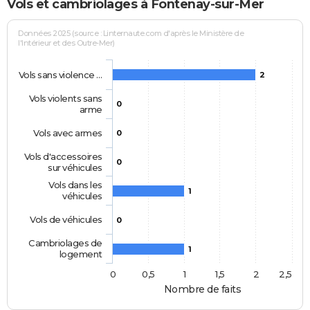
Vols et cambriolages à Fontenay-sur-Mer
Données 2025 (source : Linternaute.com d'après le Ministère de
l'Intérieur et des Outre-Mer)
Vols sans violence …
2
Vols violents sans
0
arme
Vols avec armes
0
Vols d'accessoires
0
sur véhicules
Vols dans les
1
véhicules
Vols de véhicules
0
Cambriolages de
1
logement
0
0,5
1
1,5
2
2,5
Nombre de faits