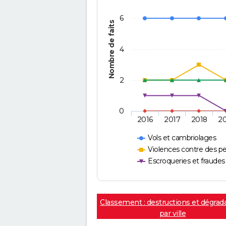
6
Nombre de faits
4
2
0
2016
2017
2018
2
Vols et cambriolages
Violences contre des p
Escroqueries et fraudes
Classement : destructions et dégrad
par ville