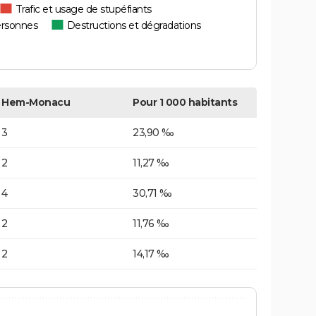
Trafic et usage de stupéfiants
ersonnes
Destructions et dégradations
Hem-Monacu
Pour 1 000 habitants
3
23,90 ‰
2
11,27 ‰
4
30,71 ‰
2
11,76 ‰
2
14,17 ‰