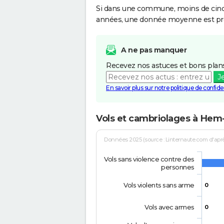
Si dans une commune, moins de cinq f
années, une donnée moyenne est pro
A ne pas manquer
Recevez nos astuces et bons plans
J
En savoir plus sur notre politique de confiden
Vols et cambriolages à He
Données 2025 (source : Linternaute.com d'après 
Vols sans violence contre des
personnes
Vols violents sans arme
0
Vols avec armes
0