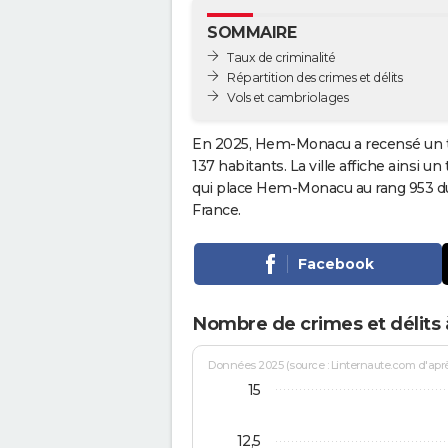
SOMMAIRE
Taux de criminalité
Répartition des crimes et délits
Vols et cambriolages
En 2025, Hem-Monacu a recensé un t
137 habitants. La ville affiche ainsi un
qui place Hem-Monacu au rang 953 
France.
Facebook
Nombre de crimes et délit
Données 2025 (source : Linternaute.com d'après 
15
12,5