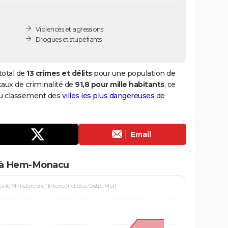
Violences et agressions
Drogues et stupéfiants
otal de
13 crimes et délits
pour une population de
 taux de criminalité de
91,8 pour mille habitants
, ce
du classement des
villes les plus dangereuses
de
Email
s à Hem-Monacu
le Ministère de l'Intérieur et des Outre-Mer)