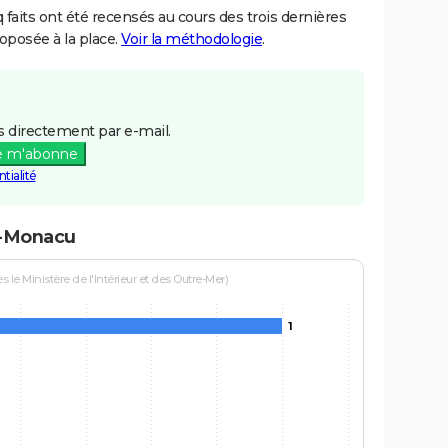
aits ont été recensés au cours des trois dernières
posée à la place.
Voir la méthodologie
.
 directement par e-mail.
e m'abonne
tialité
m-Monacu
le Ministère de l'Intérieur et des Outre-Mer)
1