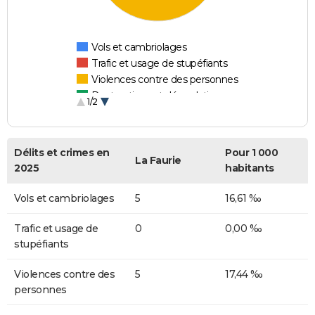
Vols et cambriolages
Trafic et usage de stupéfiants
Violences contre des personnes
Destructions et dégradations
1/2
Escroqueries et fraudes
Délits et crimes en
Pour 1 000
La Faurie
2025
habitants
Vols et cambriolages
5
16,61 ‰
Trafic et usage de
0
0,00 ‰
stupéfiants
Violences contre des
5
17,44 ‰
personnes