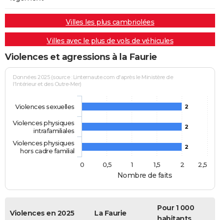
Villes les plus cambriolées
Villes avec le plus de vols de véhicules
Violences et agressions à la Faurie
Données 2025 (source : Linternaute.com d'après le Ministère de
l'Intérieur et des Outre-Mer)
Violences sexuelles
2
Violences physiques
2
intrafamiliales
Violences physiques
2
hors cadre familial
0
0,5
1
1,5
2
2,5
Nombre de faits
Pour 1 000
Violences en 2025
La Faurie
habitants