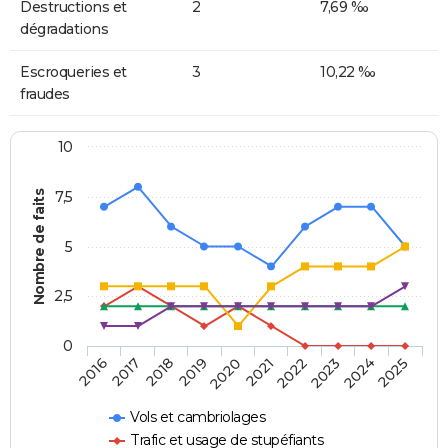
Destructions et
2
7,69 ‰
dégradations
Escroqueries et
3
10,22 ‰
fraudes
10
Nombre de faits
7,5
5
2,5
0
2018
2023
2020
2025
2017
2022
2019
2024
2016
2021
Vols et cambriolages
Trafic et usage de stupéfiants