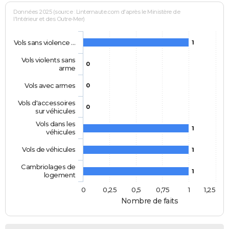
Données 2025 (source : Linternaute.com d'après le Ministère de
l'Intérieur et des Outre-Mer)
Vols sans violence …
1
Vols violents sans
0
arme
Vols avec armes
0
Vols d'accessoires
0
sur véhicules
Vols dans les
1
véhicules
Vols de véhicules
1
Cambriolages de
1
logement
0
0,25
0,5
0,75
1
1,25
Nombre de faits