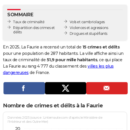
City break
Voyage de noces
Climat
Destinations
Voyage nature
Forum
+
PHOTO
SOMMAIRE
GUIDES D'ACHAT
Taux de criminalité
Vols et cambriolages
Répartition des crimes et
Violences et agressions
BONS PLANS
délits
Drogues et stupéfiants
CARTE DE VOEUX
En 2025, La Faurie a recensé un total de
15 crimes et délits
Carte Bonne année
Carte Pâques
Carte de Noël
Carte Saint-Valentin
Carte d'anniversaire
pour une population de 287 habitants. La ville affiche ainsi un
DICTIONNAIRE
taux de criminalité de
51,9 pour mille habitants
, ce qui place
Biographies
Expressions
Dictionnaire
Citations
Proverbes
La Faurie au rang 4 777 du classement des
villes les plus
PROGRAMME TV
dangereuses
de France.
COPAINS D'AVANT
Se connecter
Collèges
Universités
Service militaire
S'inscrire
Lycées
Primaires
Entreprises
Avis de recherche
AVIS DE DÉCÈS
FORUM
Nombre de crimes et délits à la Faurie
Lifestyle
Sport
Television
Cinema
Bricolage
Culture
Auto
Voyage
Données 2025 (source : Linternaute.com d'après le Ministère de
l'Intérieur et des Outre-Mer)
20