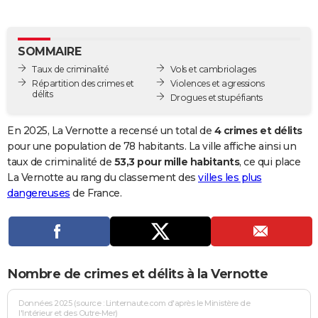
City break
Voyage de noces
Climat
Destinations
Voyage nature
Forum
+
PHOTO
GUIDES D'ACHAT
SOMMAIRE
Taux de criminalité
Vols et cambriolages
BONS PLANS
Répartition des crimes et
Violences et agressions
délits
Drogues et stupéfiants
CARTE DE VOEUX
Carte Bonne année
Carte Pâques
Carte de Noël
Carte Saint-Valentin
Carte d'anniversaire
En 2025, La Vernotte a recensé un total de
4 crimes et délits
DICTIONNAIRE
pour une population de 78 habitants. La ville affiche ainsi un
Biographies
Expressions
Dictionnaire
Citations
Proverbes
taux de criminalité de
53,3 pour mille habitants
, ce qui place
PROGRAMME TV
La Vernotte au rang du classement des
villes les plus
COPAINS D'AVANT
dangereuses
de France.
Se connecter
Collèges
Universités
Service militaire
S'inscrire
Lycées
Primaires
Entreprises
Avis de recherche
AVIS DE DÉCÈS
FORUM
Nombre de crimes et délits à la Vernotte
Lifestyle
Sport
Television
Cinema
Bricolage
Culture
Auto
Voyage
Données 2025 (source : Linternaute.com d'après le Ministère de
l'Intérieur et des Outre-Mer)