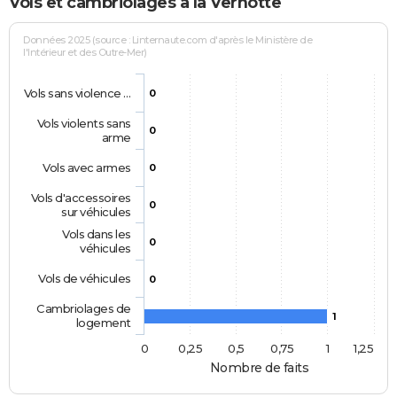
Vols et cambriolages à la Vernotte
Données 2025 (source : Linternaute.com d'après le Ministère de
l'Intérieur et des Outre-Mer)
Vols sans violence …
0
Vols violents sans
0
arme
Vols avec armes
0
Vols d'accessoires
0
sur véhicules
Vols dans les
0
véhicules
Vols de véhicules
0
Cambriolages de
1
logement
0
0,25
0,5
0,75
1
1,25
Nombre de faits