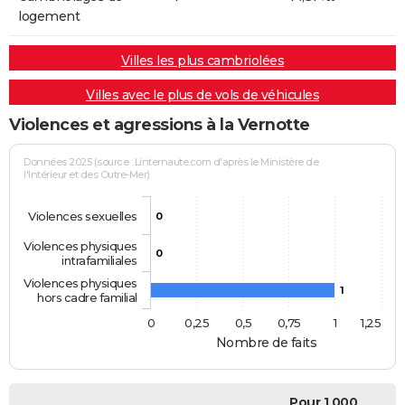
logement
Villes les plus cambriolées
Villes avec le plus de vols de véhicules
Violences et agressions à la Vernotte
Données 2025 (source : Linternaute.com d'après le Ministère de
l'Intérieur et des Outre-Mer)
Violences sexuelles
0
Violences physiques
0
intrafamiliales
Violences physiques
1
hors cadre familial
0
0,25
0,5
0,75
1
1,25
Nombre de faits
Pour 1 000