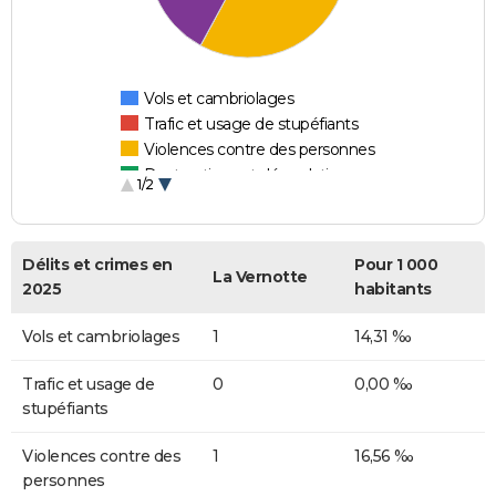
Vols et cambriolages
Trafic et usage de stupéfiants
Violences contre des personnes
Destructions et dégradations
1/2
Escroqueries et fraudes
Délits et crimes en
Pour 1 000
La Vernotte
2025
habitants
Vols et cambriolages
1
14,31 ‰
Trafic et usage de
0
0,00 ‰
stupéfiants
Violences contre des
1
16,56 ‰
personnes