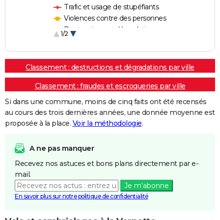
Trafic et usage de stupéfiants
Violences contre des personnes
Destructions et dégradations
1/2
Escroqueries et fraudes
Classement : destructions et dégradations par ville
Classement : fraudes et escroqueries par ville
Si dans une commune, moins de cinq faits ont été recensés
au cours des trois dernières années, une donnée moyenne est
proposée à la place.
Voir la méthodologie
.
A ne pas manquer
Recevez nos astuces et bons plans directement par e-
mail.
Je m'abonne
En savoir plus sur notre politique de confidentialité