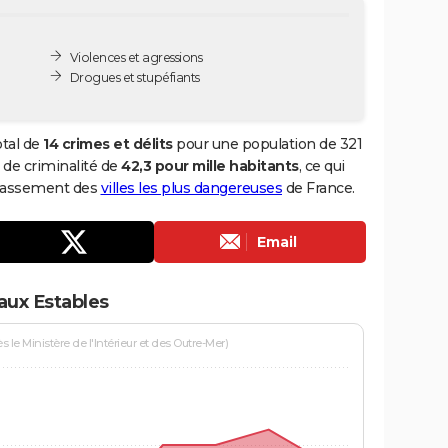
Violences et agressions
Drogues et stupéfiants
otal de
14 crimes et délits
pour une population de 321
x de criminalité de
42,3 pour mille habitants
, ce qui
 classement des
villes les plus dangereuses
de France.
Email
aux Estables
le Ministère de l'Intérieur et des Outre-Mer)