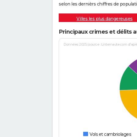
selon les dernièrs chiffres de populati
Villes les plus dangereuses
Principaux crimes et délits 
Données 2025 (source : Linternaute.com d'après 
Vols et cambriolages