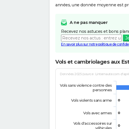
années, une donnée moyenne est pro
A ne pas manquer
Recevez nos astuces et bons plans
J
En savoir plus sur notre politique de confiden
Vols et cambriolages aux Es
Données 2025 (source : Linternaute.com d'après 
Vols sans violence contre des
personnes
Vols violents sans arme
0
Vols avec armes
0
Vols d'accessoires sur
0
véhicules