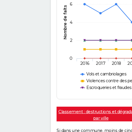
6
Nombre de faits
4
2
0
2016
2017
2018
2
Vols et cambriolages
Violences contre des p
Escroqueries et fraudes
Classement : destructions et dégrad
par ville
Si dans une commune, moins de cinq f