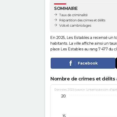
SOMMAIRE
Taux de criminalité
Répartition des crimes et délits
Vols et cambriolages
En 2025, Les Estables a recensé un t
habitants. La ville affiche ainsi un tau
place Les Estables au rang 7 477 du
Facebook
Nombre de crimes et délits 
Données 2025 (source : Linternaute.com d'après 
20
15