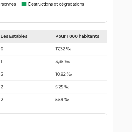
ersonnes
Destructions et dégradations
Les Estables
Pour 1 000 habitants
6
17,32 ‰
1
3,35 ‰
3
10,82 ‰
2
5,25 ‰
2
5,59 ‰