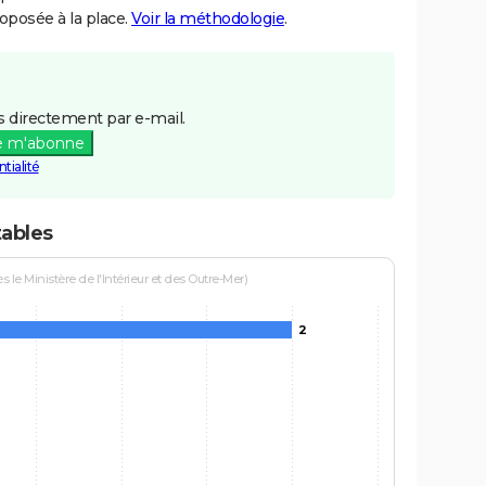
posée à la place.
Voir la méthodologie
.
 directement par e-mail.
e m'abonne
tialité
tables
le Ministère de l'Intérieur et des Outre-Mer)
2