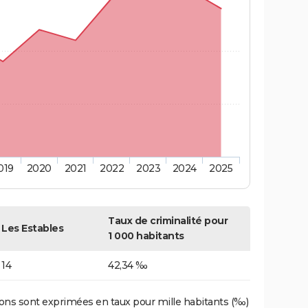
019
2020
2021
2022
2023
2024
2025
Taux de criminalité pour
Les Estables
1 000 habitants
14
42,34 ‰
ons sont exprimées en taux pour mille habitants (‰)