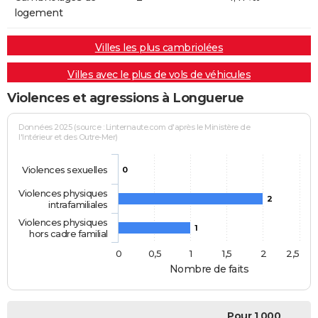
logement
Villes les plus cambriolées
Villes avec le plus de vols de véhicules
Violences et agressions à Longuerue
Données 2025 (source : Linternaute.com d'après le Ministère de
l'Intérieur et des Outre-Mer)
Violences sexuelles
0
Violences physiques
2
intrafamiliales
Violences physiques
1
hors cadre familial
0
0,5
1
1,5
2
2,5
Nombre de faits
Pour 1 000