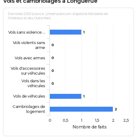
Vols et cambriolages à Longuerue
Données 2025 (source : Linternaute.com d'après le Ministère de
l'Intérieur et des Outre-Mer)
Vols sans violence …
1
Vols violents sans
0
arme
Vols avec armes
0
Vols d'accessoires
0
sur véhicules
Vols dans les
0
véhicules
Vols de véhicules
1
Cambriolages de
2
logement
0
0,5
1
1,5
2
2,5
Nombre de faits