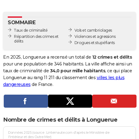
City break
Voyage de noces
Climat
Destinations
Voyage nature
Forum
+
PHOTO
GUIDES D'ACHAT
SOMMAIRE
Taux de criminalité
Vols et cambriolages
BONS PLANS
Répartition des crimes et
Violences et agressions
délits
Drogues et stupéfiants
CARTE DE VOEUX
Carte Bonne année
Carte Pâques
Carte de Noël
Carte Saint-Valentin
Carte d'anniversaire
En 2025, Longuerue a recensé un total de
12 crimes et délits
DICTIONNAIRE
pour une population de 346 habitants. La ville affiche ainsi un
Biographies
Expressions
Dictionnaire
Citations
Proverbes
taux de criminalité de
34,0 pour mille habitants
, ce qui place
PROGRAMME TV
Longuerue au rang 11 211 du classement des
villes les plus
COPAINS D'AVANT
dangereuses
de France.
Se connecter
Collèges
Universités
Service militaire
S'inscrire
Lycées
Primaires
Entreprises
Avis de recherche
AVIS DE DÉCÈS
FORUM
Nombre de crimes et délits à Longuerue
Lifestyle
Sport
Television
Cinema
Bricolage
Culture
Auto
Voyage
Données 2025 (source : Linternaute.com d'après le Ministère de
l'Intérieur et des Outre-Mer)