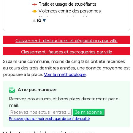
Trafic et usage de stupéfiants
Violences contre des personnes
Destructions et dégradations
1/2
Escroqueries et fraudes
Classement : destructions et dégradations par ville
Classement : fraudes et escroqueries par ville
Si dans une commune, moins de cinq faits ont été recensés
au cours des trois dernières années, une donnée moyenne est
proposée à la place.
Voir la méthodologie
.
A ne pas manquer
Recevez nos astuces et bons plans directement par e-
mail.
Je m'abonne
En savoir plus sur notre politique de confidentialité