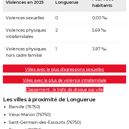
Violences en 2025
Longuerue
habitants
Violences sexuelles
0
0,00 ‰
Violences physiques
2
5,69 ‰
intrafamiliales
Violences physiques
1
3,97 ‰
hors cadre familial
Villes avec le plus d'agressions sexuelles
Villes avec le plus de violence intrafamiliale
Classement : le trafic de drogue par ville
Les villes à proximité de Longuerue
Bierville (76750)
Vieux-Manoir (76750)
Saint-Germain-des-Essourts (76750)