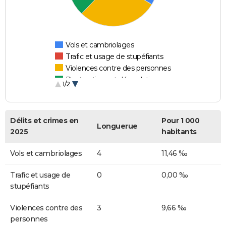
Vols et cambriolages
Trafic et usage de stupéfiants
Violences contre des personnes
Destructions et dégradations
1/2
Escroqueries et fraudes
Délits et crimes en
Pour 1 000
Longuerue
2025
habitants
Vols et cambriolages
4
11,46 ‰
Trafic et usage de
0
0,00 ‰
stupéfiants
Violences contre des
3
9,66 ‰
personnes