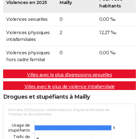
Violences en 2025
Mailly
habitants
Violences sexuelles
0
0,00 ‰
Violences physiques
2
12,27 ‰
intrafamiliales
Violences physiques
0
0,00 ‰
hors cadre familial
Villes avec le plus d'agressions sexuelles
Villes avec le plus de violence intrafamiliale
Drogues et stupéfiants à Mailly
Données 2025 (source : Linternaute.com d'après le Ministère de
l'Intérieur et des Outre-Mer)
Usage de
1
stupéfiants
Trafic de
0