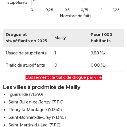
stupéfiants
0
0,25
0,5
0,75
1
1,25
Nombre de faits
Drogue et
Pour 1 000
Mailly
stupéfiants en 2025
habitants
Usage de stupéfiants
1
9,88 ‰
Trafic de stupéfiants
0
0,00 ‰
Classement : le trafic de drogue par ville
Les villes à proximité de Mailly
Iguerande (71340)
Saint-Julien-de-Jonzy (71110)
Fleury-la-Montagne (71340)
Saint-Bonnet-de-Cray (71340)
Saint-Martin-du-Lac (71110)