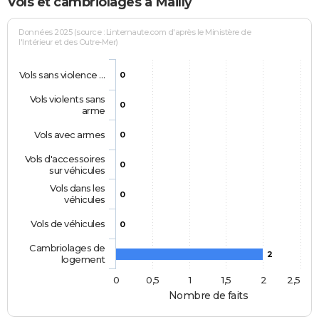
Vols et cambriolages à Mailly
Données 2025 (source : Linternaute.com d'après le Ministère de
l'Intérieur et des Outre-Mer)
Vols sans violence …
0
Vols violents sans
0
arme
Vols avec armes
0
Vols d'accessoires
0
sur véhicules
Vols dans les
0
véhicules
Vols de véhicules
0
Cambriolages de
2
logement
0
0,5
1
1,5
2
2,5
Nombre de faits