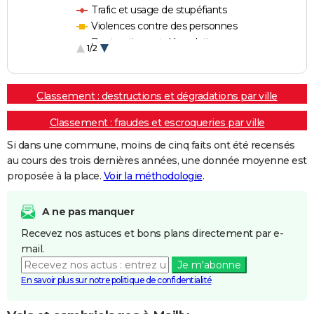
Trafic et usage de stupéfiants
Violences contre des personnes
Destructions et dégradations
1/2
Escroqueries et fraudes
Classement : destructions et dégradations par ville
Classement : fraudes et escroqueries par ville
Si dans une commune, moins de cinq faits ont été recensés
au cours des trois dernières années, une donnée moyenne est
proposée à la place.
Voir la méthodologie
.
A ne pas manquer
Recevez nos astuces et bons plans directement par e-
mail.
Je m'abonne
En savoir plus sur notre politique de confidentialité