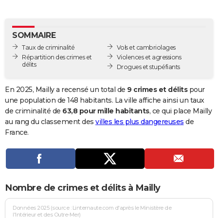
City break
Voyage de noces
Climat
Destinations
Voyage nature
Forum
+
PHOTO
GUIDES D'ACHAT
SOMMAIRE
Taux de criminalité
Vols et cambriolages
BONS PLANS
Répartition des crimes et
Violences et agressions
délits
Drogues et stupéfiants
CARTE DE VOEUX
Carte Bonne année
Carte Pâques
Carte de Noël
Carte Saint-Valentin
Carte d'anniversaire
En 2025, Mailly a recensé un total de
9 crimes et délits
pour
DICTIONNAIRE
une population de 148 habitants. La ville affiche ainsi un taux
Biographies
Expressions
Dictionnaire
Citations
Proverbes
de criminalité de
63,8 pour mille habitants
, ce qui place Mailly
PROGRAMME TV
au rang du classement des
villes les plus dangereuses
de
COPAINS D'AVANT
France.
Se connecter
Collèges
Universités
Service militaire
S'inscrire
Lycées
Primaires
Entreprises
Avis de recherche
AVIS DE DÉCÈS
FORUM
Nombre de crimes et délits à Mailly
Lifestyle
Sport
Television
Cinema
Bricolage
Culture
Auto
Voyage
Données 2025 (source : Linternaute.com d'après le Ministère de
l'Intérieur et des Outre-Mer)