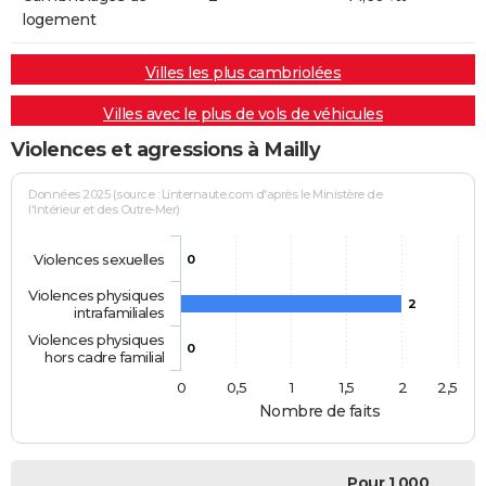
logement
Villes les plus cambriolées
Villes avec le plus de vols de véhicules
Violences et agressions à Mailly
Données 2025 (source : Linternaute.com d'après le Ministère de
l'Intérieur et des Outre-Mer)
Violences sexuelles
0
Violences physiques
2
intrafamiliales
Violences physiques
0
hors cadre familial
0
0,5
1
1,5
2
2,5
Nombre de faits
Pour 1 000