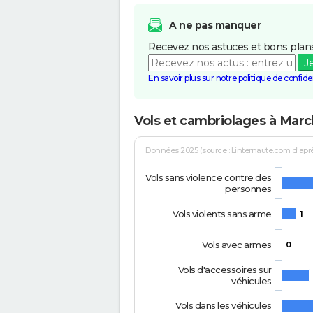
A ne pas manquer
Recevez nos astuces et bons plans
J
En savoir plus sur notre politique de confiden
Vols et cambriolages à Mar
Données 2025 (source : Linternaute.com d'après 
Vols sans violence contre des
personnes
Vols violents sans arme
1
Vols avec armes
0
Vols d'accessoires sur
véhicules
Vols dans les véhicules