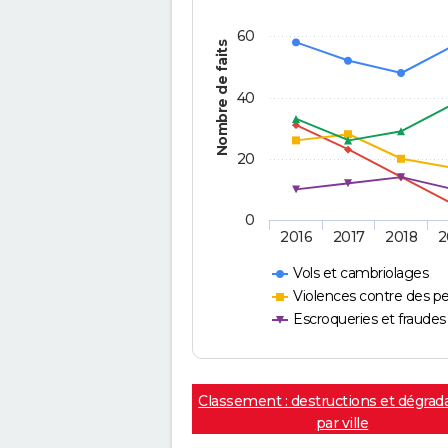
60
Nombre de faits
40
20
0
2016
2017
2018
2
Vols et cambriolages
Violences contre des p
Escroqueries et fraudes
Classement : destructions et dégrad
par ville