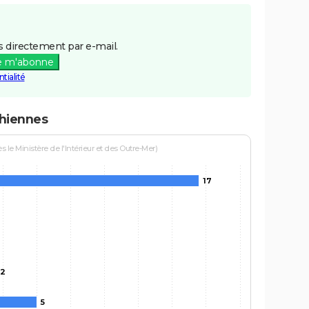
 directement par e-mail.
e m'abonne
tialité
chiennes
le Ministère de l'Intérieur et des Outre-Mer)
17
2
5