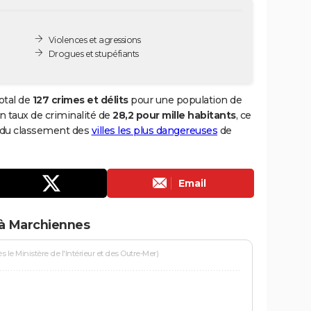
Violences et agressions
Drogues et stupéfiants
otal de
127 crimes et délits
pour une population de
 un taux de criminalité de
28,2 pour mille habitants
, ce
8 du classement des
villes les plus dangereuses
de
Email
 à Marchiennes
le Ministère de l'Intérieur et des Outre-Mer)