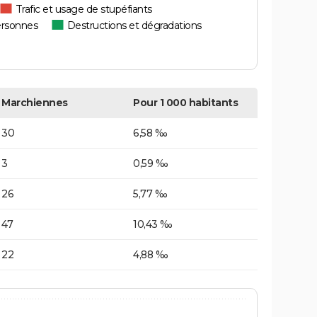
Trafic et usage de stupéfiants
ersonnes
Destructions et dégradations
Marchiennes
Pour 1 000 habitants
30
6,58 ‰
3
0,59 ‰
26
5,77 ‰
47
10,43 ‰
22
4,88 ‰