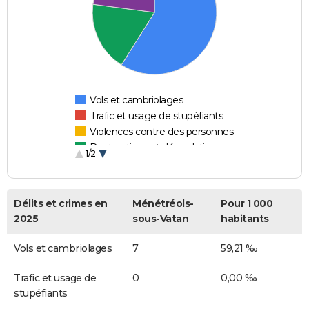
Vols et cambriolages
Trafic et usage de stupéfiants
Violences contre des personnes
Destructions et dégradations
1/2
Escroqueries et fraudes
Délits et crimes en
Ménétréols-
Pour 1 000
2025
sous-Vatan
habitants
Vols et cambriolages
7
59,21 ‰
Trafic et usage de
0
0,00 ‰
stupéfiants