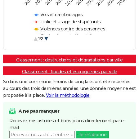
2018
2023
2020
2025
2017
2022
2019
2024
2016
2021
Vols et cambriolages
Trafic et usage de stupéfiants
Violences contre des personnes
Destructions et dégradations
1/2
Escroqueries et fraudes
Classement : destructions et dégradations par ville
Classement : fraudes et escroqueries par ville
Si dans une commune, moins de cinq faits ont été recensés
au cours des trois dernières années, une donnée moyenne est
proposée à la place.
Voir la méthodologie
.
A ne pas manquer
Recevez nos astuces et bons plans directement par e-
mail.
Je m'abonne