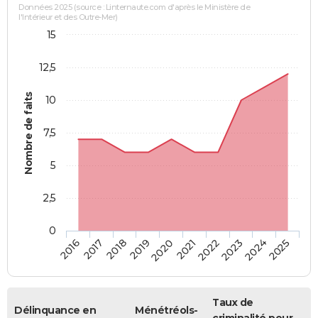
Données 2025 (source : Linternaute.com d'après le Ministère de
l'Intérieur et des Outre-Mer)
15
12,5
Nombre de faits
10
7,5
5
2,5
0
2018
2023
2019
2024
2020
2025
2016
2021
2017
2022
Taux de
Délinquance en
Ménétréols-