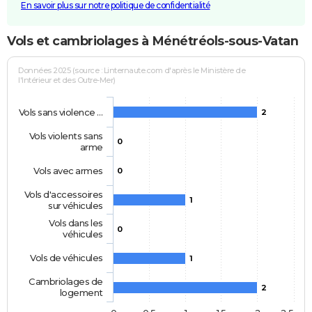
En savoir plus sur notre politique de confidentialité
Vols et cambriolages à Ménétréols-sous-Vatan
Données 2025 (source : Linternaute.com d'après le Ministère de
l'Intérieur et des Outre-Mer)
Vols sans violence …
2
Vols violents sans
0
arme
Vols avec armes
0
Vols d'accessoires
1
sur véhicules
Vols dans les
0
véhicules
Vols de véhicules
1
Cambriolages de
2
logement