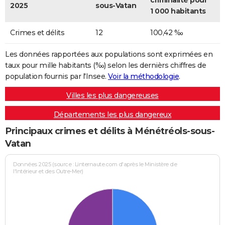
criminalité pour
2025
sous-Vatan
1 000 habitants
Crimes et délits
12
100,42 ‰
Les données rapportées aux populations sont exprimées en
taux pour mille habitants (‰) selon les dernièrs chiffres de
population fournis par l'Insee.
Voir la méthodologie
.
Villes les plus dangereuses
Départements les plus dangereux
Principaux crimes et délits à Ménétréols-sous-
Vatan
Données 2025 (source : Linternaute.com d'après le Ministère de
l'Intérieur et des Outre-Mer)