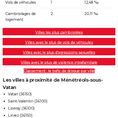
Vols de véhicules
1
12,48 ‰
Cambriolages de
2
20,11 ‰
logement
Villes les plus cambriolées
Villes avec le plus de vols de véhicules
Villes avec le plus d'agressions sexuelles
Villes avec le plus de violence intrafamiliale
Classement : le trafic de drogue par ville
Les villes à proximité de Ménétréols-sous-
Vatan
Vatan (36150)
Saint-Valentin (36100)
Lizeray (36100)
Liniez (36150)