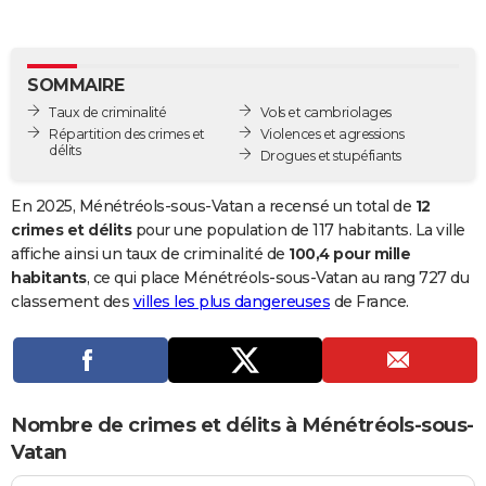
City break
Voyage de noces
Climat
Destinations
Voyage nature
Forum
+
PHOTO
GUIDES D'ACHAT
SOMMAIRE
Taux de criminalité
Vols et cambriolages
BONS PLANS
Répartition des crimes et
Violences et agressions
délits
Drogues et stupéfiants
CARTE DE VOEUX
Carte Bonne année
Carte Pâques
Carte de Noël
Carte Saint-Valentin
Carte d'anniversaire
DICTIONNAIRE
En 2025, Ménétréols-sous-Vatan a recensé un total de
12
crimes et délits
pour une population de 117 habitants. La ville
Biographies
Expressions
Dictionnaire
Citations
Proverbes
PROGRAMME TV
affiche ainsi un taux de criminalité de
100,4 pour mille
habitants
, ce qui place Ménétréols-sous-Vatan au rang 727 du
COPAINS D'AVANT
classement des
villes les plus dangereuses
de France.
Se connecter
Collèges
Universités
Service militaire
S'inscrire
Lycées
Primaires
Entreprises
Avis de recherche
AVIS DE DÉCÈS
FORUM
Lifestyle
Sport
Television
Cinema
Bricolage
Culture
Auto
Voyage
Nombre de crimes et délits à Ménétréols-sous-
Vatan