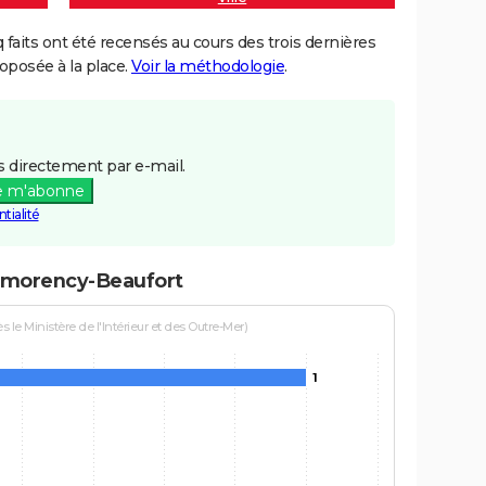
aits ont été recensés au cours des trois dernières
posée à la place.
Voir la méthodologie
.
 directement par e-mail.
e m'abonne
tialité
ntmorency-Beaufort
le Ministère de l'Intérieur et des Outre-Mer)
1