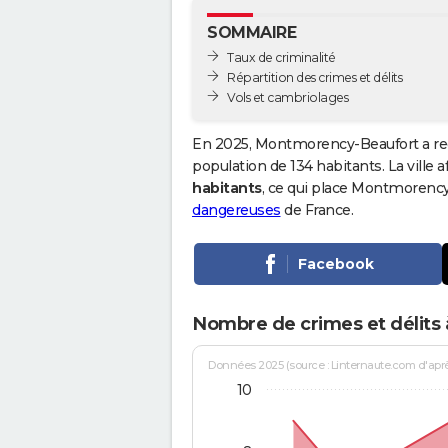
SOMMAIRE
Taux de criminalité
Répartition des crimes et délits
Vols et cambriolages
En 2025, Montmorency-Beaufort a re
population de 134 habitants. La ville a
habitants
, ce qui place Montmorenc
dangereuses
de France.
Facebook
Nombre de crimes et délit
Données 2025 (source : Linternaute.com d'après 
10