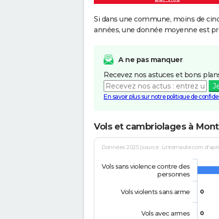
Si dans une commune, moins de cinq f
années, une donnée moyenne est pro
A ne pas manquer
Recevez nos astuces et bons plans
J
En savoir plus sur notre politique de confiden
Vols et cambriolages à Mo
Données 2025 (source : Linternaute.com d'après 
Vols sans violence contre des
personnes
Vols violents sans arme
0
Vols avec armes
0