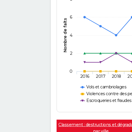
6
Nombre de faits
4
2
0
2016
2017
2018
2
Vols et cambriolages
Violences contre des p
Escroqueries et fraudes
Classement : destructions et dégrad
par ville