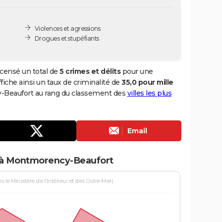
Violences et agressions
Drogues et stupéfiants
censé un total de
5 crimes et délits
pour une
ffiche ainsi un taux de criminalité de
35,0 pour mille
y-Beaufort au rang du classement des
villes les plus
Email
s à Montmorency-Beaufort
le Ministère de l'Intérieur et des Outre-Mer)