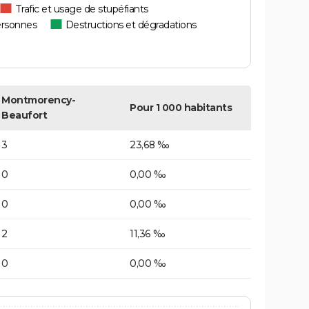
Trafic et usage de stupéfiants
ersonnes
Destructions et dégradations
Montmorency-
Pour 1 000 habitants
Beaufort
3
23,68 ‰
0
0,00 ‰
0
0,00 ‰
2
11,36 ‰
0
0,00 ‰