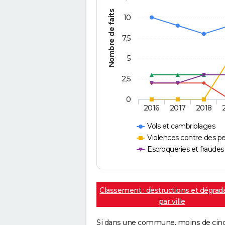
Nombre de faits
10
7,5
5
2,5
0
2016
2017
2018
Vols et cambriolages
Violences contre des p
Escroqueries et fraudes
Classement : destructions et dégrad
par ville
Si dans une commune, moins de cinq f