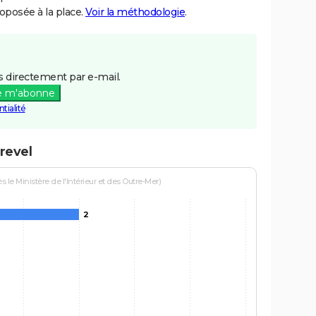
posée à la place.
Voir la méthodologie
.
 directement par e-mail.
e m'abonne
tialité
revel
le Ministère de l'Intérieur et des Outre-Mer)
2