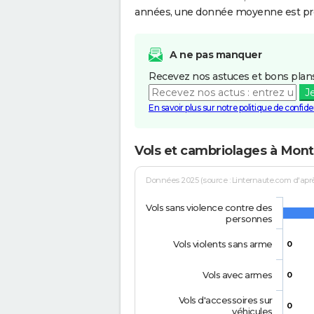
années, une donnée moyenne est pro
A ne pas manquer
Recevez nos astuces et bons plans
J
En savoir plus sur notre politique de confiden
Vols et cambriolages à Mont
Données 2025 (source : Linternaute.com d'après 
Vols sans violence contre des
personnes
Vols violents sans arme
0
Vols avec armes
0
Vols d'accessoires sur
0
véhicules