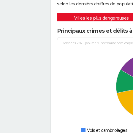
selon les dernièrs chiffres de populati
Villes les plus dangereuses
Principaux crimes et délits 
Données 2025 (source : Linternaute.com d'après 
Vols et cambriolages