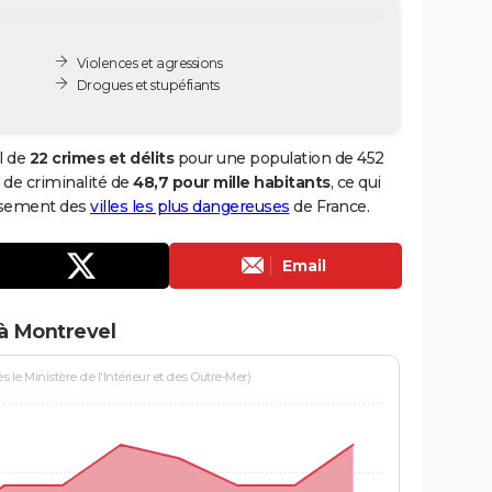
Violences et agressions
Drogues et stupéfiants
l de
22 crimes et délits
pour une population de 452
x de criminalité de
48,7 pour mille habitants
, ce qui
assement des
villes les plus dangereuses
de France.
Email
 à Montrevel
le Ministère de l'Intérieur et des Outre-Mer)