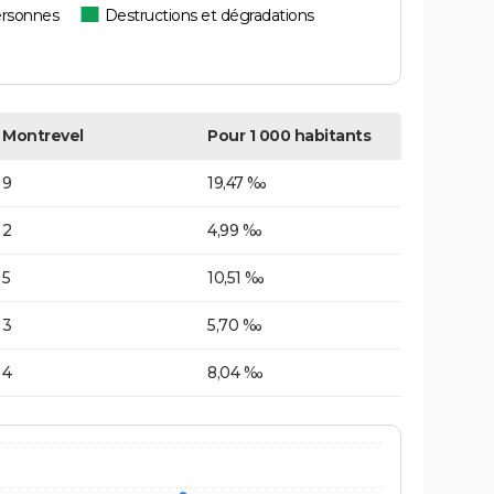
ersonnes
Destructions et dégradations
Montrevel
Pour 1 000 habitants
9
19,47 ‰
2
4,99 ‰
5
10,51 ‰
3
5,70 ‰
4
8,04 ‰