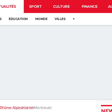
TUALITÉS
SPORT
CULTURE
FINANCE
A
S
EDUCATION
MONDE
VILLES
+
Rhône-Alpes
Isère
Montrevel
NEW