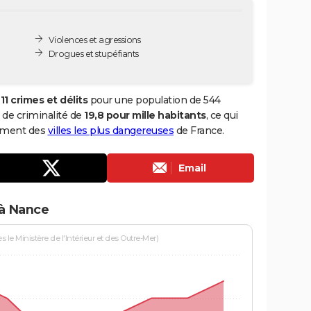
Violences et agressions
Drogues et stupéfiants
e
11 crimes et délits
pour une population de 544
x de criminalité de
19,8 pour mille habitants
, ce qui
sement des
villes les plus dangereuses
de France.
Email
 à Nance
le Ministère de l'Intérieur et des Outre-Mer)