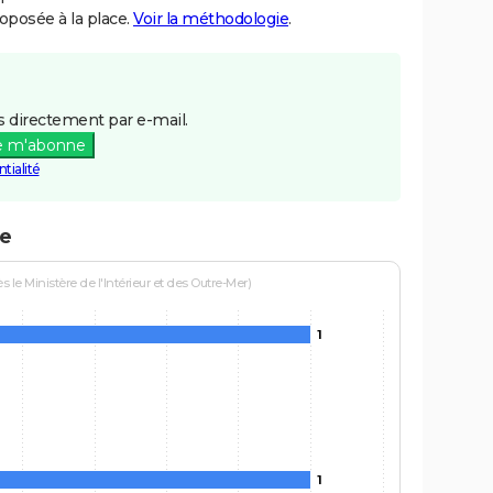
posée à la place.
Voir la méthodologie
.
 directement par e-mail.
e m'abonne
tialité
ce
le Ministère de l'Intérieur et des Outre-Mer)
1
1