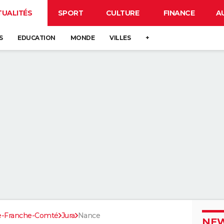
TUALITÉS
SPORT
CULTURE
FINANCE
A
S
EDUCATION
MONDE
VILLES
+
e-Franche-Comté
Jura
Nance
NEW