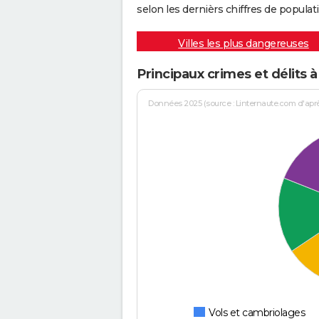
selon les dernièrs chiffres de populati
Villes les plus dangereuses
Principaux crimes et délits 
Données 2025 (source : Linternaute.com d'après 
Vols et cambriolages