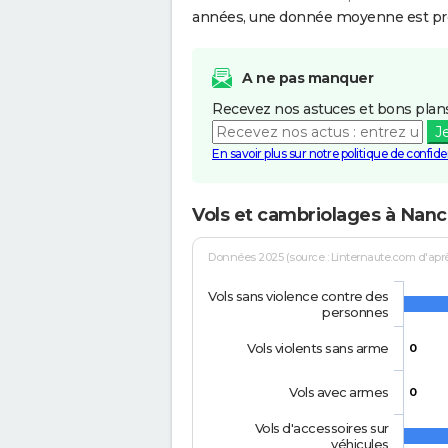
années, une donnée moyenne est pro
A ne pas manquer
Recevez nos astuces et bons plans
J
En savoir plus sur notre politique de confiden
Vols et cambriolages à Nan
Données 2025 (source : Linternaute.com d'après 
Vols sans violence contre des
personnes
Vols violents sans arme
0
Vols avec armes
0
Vols d'accessoires sur
véhicules