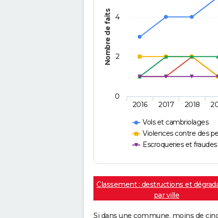
Nombre de faits
4
2
0
2016
2017
2018
2
Vols et cambriolages
Violences contre des p
Escroqueries et fraudes
Classement : destructions et dégrad
par ville
Si dans une commune, moins de cinq f