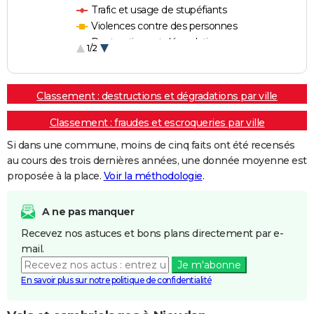
Trafic et usage de stupéfiants
Violences contre des personnes
Destructions et dégradations
1/2
Escroqueries et fraudes
Classement : destructions et dégradations par ville
Classement : fraudes et escroqueries par ville
Si dans une commune, moins de cinq faits ont été recensés
au cours des trois dernières années, une donnée moyenne est
proposée à la place.
Voir la méthodologie
.
A ne pas manquer
Recevez nos astuces et bons plans directement par e-
mail.
Je m'abonne
En savoir plus sur notre politique de confidentialité