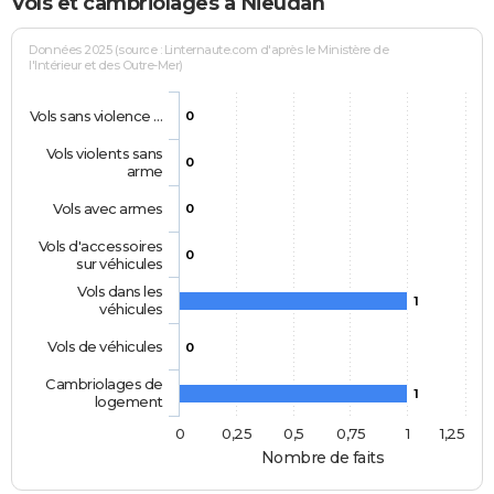
Vols et cambriolages à Nieudan
Données 2025 (source : Linternaute.com d'après le Ministère de
l'Intérieur et des Outre-Mer)
Vols sans violence …
0
Vols violents sans
0
arme
Vols avec armes
0
Vols d'accessoires
0
sur véhicules
Vols dans les
1
véhicules
Vols de véhicules
0
Cambriolages de
1
logement
0
0,25
0,5
0,75
1
1,25
Nombre de faits