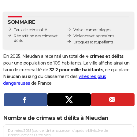
City break
Voyage de noces
Climat
Destinations
Voyage nature
Forum
+
PHOTO
GUIDES D'ACHAT
SOMMAIRE
Taux de criminalité
Vols et cambriolages
BONS PLANS
Répartition des crimes et
Violences et agressions
délits
Drogues et stupéfiants
CARTE DE VOEUX
Carte Bonne année
Carte Pâques
Carte de Noël
Carte Saint-Valentin
Carte d'anniversaire
En 2025, Nieudan a recensé un total de
4 crimes et délits
DICTIONNAIRE
pour une population de 109 habitants. La ville affiche ainsi un
Biographies
Expressions
Dictionnaire
Citations
Proverbes
taux de criminalité de
32,2 pour mille habitants
, ce qui place
PROGRAMME TV
Nieudan au rang du classement des
villes les plus
COPAINS D'AVANT
dangereuses
de France.
Se connecter
Collèges
Universités
Service militaire
S'inscrire
Lycées
Primaires
Entreprises
Avis de recherche
AVIS DE DÉCÈS
FORUM
Nombre de crimes et délits à Nieudan
Lifestyle
Sport
Television
Cinema
Bricolage
Culture
Auto
Voyage
Données 2025 (source : Linternaute.com d'après le Ministère de
l'Intérieur et des Outre-Mer)