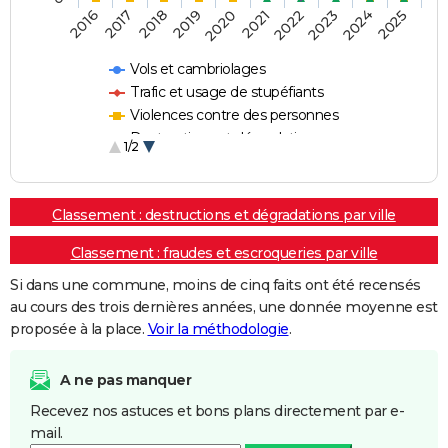
2018
2023
2019
2024
2020
2025
2016
2021
2017
2022
Vols et cambriolages
Trafic et usage de stupéfiants
Violences contre des personnes
Destructions et dégradations
1/2
Escroqueries et fraudes
Classement : destructions et dégradations par ville
Classement : fraudes et escroqueries par ville
Si dans une commune, moins de cinq faits ont été recensés
au cours des trois dernières années, une donnée moyenne est
proposée à la place.
Voir la méthodologie
.
A ne pas manquer
Recevez nos astuces et bons plans directement par e-
mail.