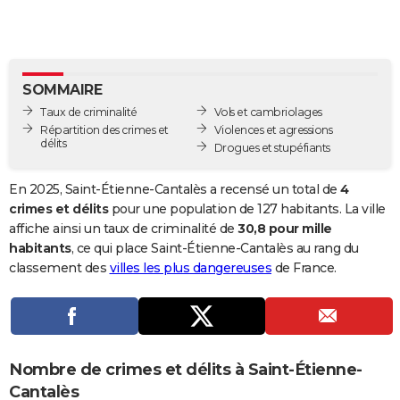
City break
Voyage de noces
Climat
Destinations
Voyage nature
Forum
+
PHOTO
GUIDES D'ACHAT
SOMMAIRE
BONS PLANS
Taux de criminalité
Vols et cambriolages
CARTE DE VOEUX
Répartition des crimes et
Violences et agressions
délits
Drogues et stupéfiants
Carte Bonne année
Carte Pâques
Carte de Noël
Carte Saint-Valentin
Carte d'anniversaire
DICTIONNAIRE
En 2025, Saint-Étienne-Cantalès a recensé un total de
4
Biographies
Expressions
Dictionnaire
Citations
Proverbes
PROGRAMME TV
crimes et délits
pour une population de 127 habitants. La ville
affiche ainsi un taux de criminalité de
30,8 pour mille
COPAINS D'AVANT
habitants
, ce qui place Saint-Étienne-Cantalès au rang du
classement des
villes les plus dangereuses
de France.
Se connecter
Collèges
Universités
Service militaire
S'inscrire
Lycées
Primaires
Entreprises
Avis de recherche
AVIS DE DÉCÈS
FORUM
Lifestyle
Sport
Television
Cinema
Bricolage
Culture
Auto
Voyage
Nombre de crimes et délits à Saint-Étienne-
Cantalès