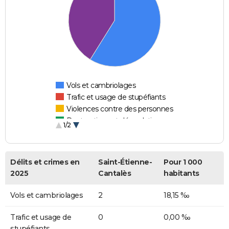
Vols et cambriolages
Trafic et usage de stupéfiants
Violences contre des personnes
Destructions et dégradations
1/2
Escroqueries et fraudes
Délits et crimes en
Saint-Étienne-
Pour 1 000
2025
Cantalès
habitants
Vols et cambriolages
2
18,15 ‰
Trafic et usage de
0
0,00 ‰
stupéfiants