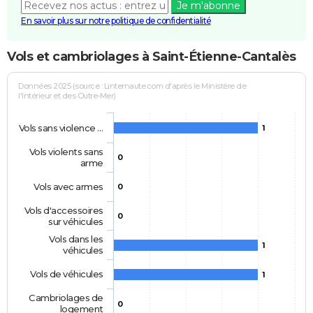
Je m'abonne
En savoir plus sur notre politique de confidentialité
Vols et cambriolages à Saint-Étienne-Cantalès
Données 2025 (source : Linternaute.com d'après le Ministère de
l'Intérieur et des Outre-Mer)
Vols sans violence …
1
Vols violents sans
0
arme
Vols avec armes
0
Vols d'accessoires
0
sur véhicules
Vols dans les
1
véhicules
Vols de véhicules
1
Cambriolages de
0
logement