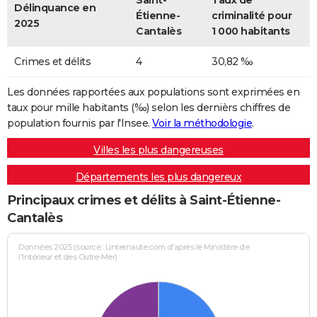
Saint-
Taux de
Délinquance en
Étienne-
criminalité pour
2025
Cantalès
1 000 habitants
Crimes et délits
4
30,82 ‰
Les données rapportées aux populations sont exprimées en
taux pour mille habitants (‰) selon les dernièrs chiffres de
population fournis par l'Insee.
Voir la méthodologie
.
Villes les plus dangereuses
Départements les plus dangereux
Principaux crimes et délits à Saint-Étienne-
Cantalès
Données 2025 (source : Linternaute.com d'après le Ministère de
l'Intérieur et des Outre-Mer)