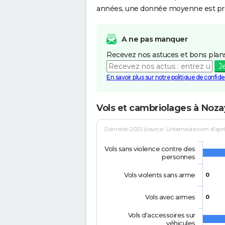
années, une donnée moyenne est pro
A ne pas manquer
Recevez nos astuces et bons plans
J
En savoir plus sur notre politique de confiden
Vols et cambriolages à Noza
Données 2025 (source : Linternaute.com d'après 
Vols sans violence contre des
personnes
Vols violents sans arme
0
Vols avec armes
0
Vols d'accessoires sur
véhicules