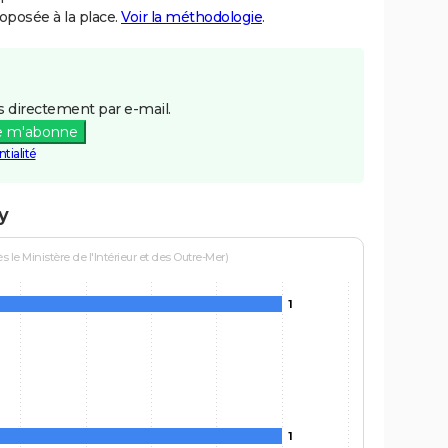
posée à la place.
Voir la méthodologie
.
 directement par e-mail.
e m'abonne
tialité
y
le Ministère de l'Intérieur et des Outre-Mer)
1
1