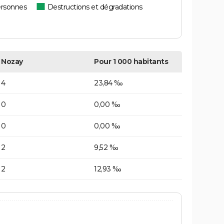
ersonnes
Destructions et dégradations
Nozay
Pour 1 000 habitants
4
23,84 ‰
0
0,00 ‰
0
0,00 ‰
2
9,52 ‰
2
12,93 ‰