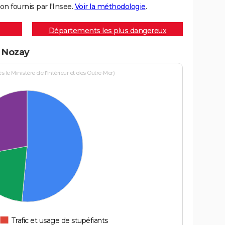
on fournis par l'Insee.
Voir la méthodologie
.
Départements les plus dangereux
à Nozay
le Ministère de l'Intérieur et des Outre-Mer)
Trafic et usage de stupéfiants