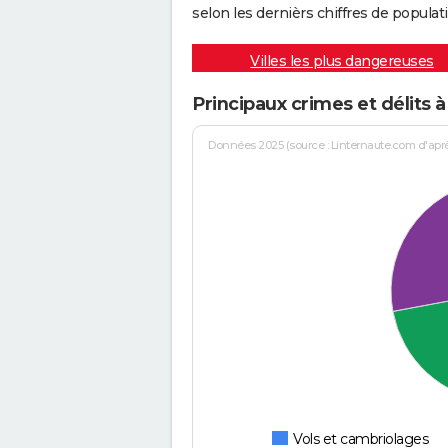
selon les dernièrs chiffres de populati
Villes les plus dangereuses
Principaux crimes et délits 
Données 2025 (source : Linternaute.com d'après 
Vols et cambriolages