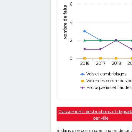
6
Nombre de faits
4
2
0
2016
2017
2018
2
Vols et cambriolages
Violences contre des p
Escroqueries et fraudes
Classement : destructions et dégrad
par ville
Si dans une commune, moins de cinq f