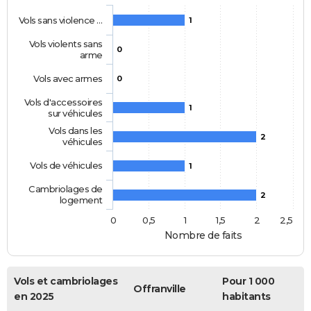
Vols sans violence …
1
Vols violents sans
0
arme
Vols avec armes
0
Vols d'accessoires
1
sur véhicules
Vols dans les
2
véhicules
Vols de véhicules
1
Cambriolages de
2
logement
0
0,5
1
1,5
2
2,5
Nombre de faits
Vols et cambriolages
Pour 1 000
Offranville
en 2025
habitants