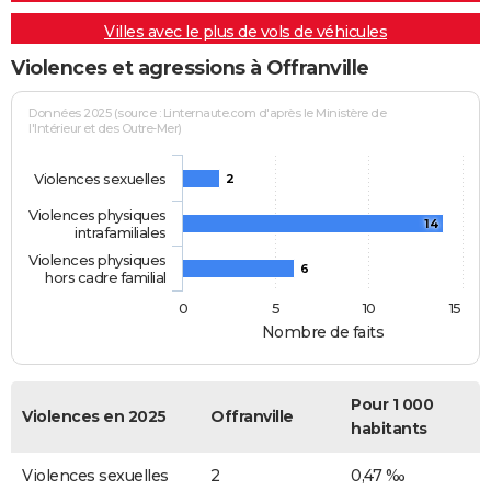
Villes avec le plus de vols de véhicules
Violences et agressions à Offranville
Données 2025 (source : Linternaute.com d'après le Ministère de
l'Intérieur et des Outre-Mer)
Violences sexuelles
2
Violences physiques
14
intrafamiliales
Violences physiques
6
hors cadre familial
0
5
10
15
Nombre de faits
Pour 1 000
Violences en 2025
Offranville
habitants
Violences sexuelles
2
0,47 ‰