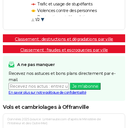
Trafic et usage de stupéfiants
Violences contre des personnes
Destructions et dégradations
1/2
Escroqueries et fraudes
Classement : destructions et dégradations par ville
Classement : fraudes et escroqueries par ville
A ne pas manquer
Recevez nos astuces et bons plans directement par e-
mail.
Je m'abonne
En savoir plus sur notre politique de confidentialité
Vols et cambriolages à Offranville
Données 2025 (source : Linternaute.com d'après le Ministère de
l'Intérieur et des Outre-Mer)