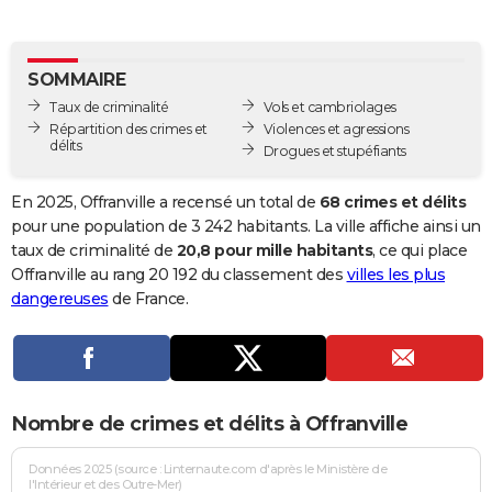
City break
Voyage de noces
Climat
Destinations
Voyage nature
Forum
+
PHOTO
GUIDES D'ACHAT
SOMMAIRE
Taux de criminalité
Vols et cambriolages
BONS PLANS
Répartition des crimes et
Violences et agressions
délits
Drogues et stupéfiants
CARTE DE VOEUX
Carte Bonne année
Carte Pâques
Carte de Noël
Carte Saint-Valentin
Carte d'anniversaire
En 2025, Offranville a recensé un total de
68 crimes et délits
DICTIONNAIRE
pour une population de 3 242 habitants. La ville affiche ainsi un
Biographies
Expressions
Dictionnaire
Citations
Proverbes
taux de criminalité de
20,8 pour mille habitants
, ce qui place
PROGRAMME TV
Offranville au rang 20 192 du classement des
villes les plus
COPAINS D'AVANT
dangereuses
de France.
Se connecter
Collèges
Universités
Service militaire
S'inscrire
Lycées
Primaires
Entreprises
Avis de recherche
AVIS DE DÉCÈS
FORUM
Nombre de crimes et délits à Offranville
Lifestyle
Sport
Television
Cinema
Bricolage
Culture
Auto
Voyage
Données 2025 (source : Linternaute.com d'après le Ministère de
l'Intérieur et des Outre-Mer)