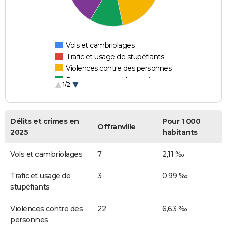
Vols et cambriolages
Trafic et usage de stupéfiants
Violences contre des personnes
Destructions et dégradations
1/2
Escroqueries et fraudes
Délits et crimes en
Pour 1 000
Offranville
2025
habitants
Vols et cambriolages
7
2,11 ‰
Trafic et usage de
3
0,99 ‰
stupéfiants
Violences contre des
22
6,63 ‰
personnes