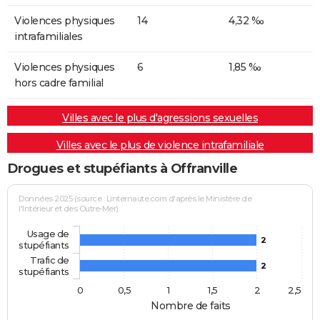
Violences physiques
14
4,32 ‰
intrafamiliales
Violences physiques
6
1,85 ‰
hors cadre familial
Villes avec le plus d'agressions sexuelles
Villes avec le plus de violence intrafamiliale
Drogues et stupéfiants à Offranville
Données 2025 (source : Linternaute.com d'après le Ministère de
l'Intérieur et des Outre-Mer)
Usage de
2
stupéfiants
Trafic de
2
stupéfiants
0
0,5
1
1,5
2
2,5
Nombre de faits