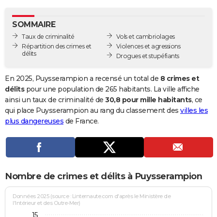
City break
Voyage de noces
Climat
Destinations
Voyage nature
Forum
+
PHOTO
SOMMAIRE
GUIDES D'ACHAT
Taux de criminalité
Vols et cambriolages
Répartition des crimes et
Violences et agressions
BONS PLANS
délits
Drogues et stupéfiants
CARTE DE VOEUX
En 2025, Puysserampion a recensé un total de
8 crimes et
Carte Bonne année
Carte Pâques
Carte de Noël
Carte Saint-Valentin
Carte d'anniversaire
délits
pour une population de 265 habitants. La ville affiche
DICTIONNAIRE
ainsi un taux de criminalité de
30,8 pour mille habitants
, ce
Biographies
Expressions
Dictionnaire
Citations
Proverbes
qui place Puysserampion au rang du classement des
villes les
PROGRAMME TV
plus dangereuses
de France.
COPAINS D'AVANT
Se connecter
Collèges
Universités
Service militaire
S'inscrire
Lycées
Primaires
Entreprises
Avis de recherche
AVIS DE DÉCÈS
FORUM
Nombre de crimes et délits à Puysserampion
Lifestyle
Sport
Television
Cinema
Bricolage
Culture
Auto
Voyage
Données 2025 (source : Linternaute.com d'après le Ministère de
l'Intérieur et des Outre-Mer)
15