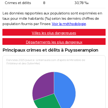
Crimes et délits
8
30,78 ‰
Les données rapportées aux populations sont exprimées en
taux pour mille habitants (‰) selon les dernièrs chiffres de
population fournis par l'Insee.
Voir la méthodologie
.
Villes les plus dangereuses
Départements les plus dangereux
Principaux crimes et délits à Puysserampion
Données 2025 (source : Linternaute.com d'après le Ministère de
l'Intérieur et des Outre-Mer)