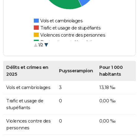
Vols et cambriolages
Trafic et usage de stupéfiants
Violences contre des personnes
Destructions et dégradations
1/2
Escroqueries et fraudes
Délits et crimes en
Pour 1 000
Puysserampion
2025
habitants
Vols et cambriolages
3
13,18 ‰
Trafic et usage de
0
0,00 ‰
stupéfiants
Violences contre des
0
0,00 ‰
personnes