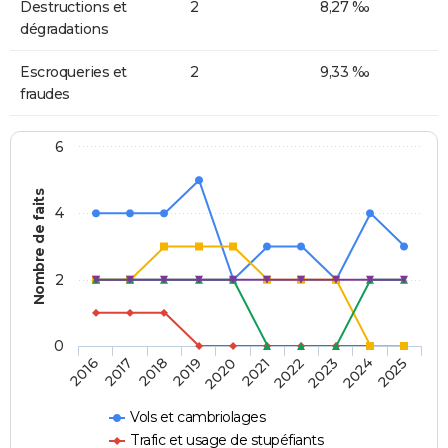
Destructions et
2
8,27 ‰
dégradations
Escroqueries et
2
9,33 ‰
fraudes
6
Nombre de faits
4
2
0
2018
2023
2019
2024
2020
2025
2016
2021
2017
2022
Vols et cambriolages
Trafic et usage de stupéfiants