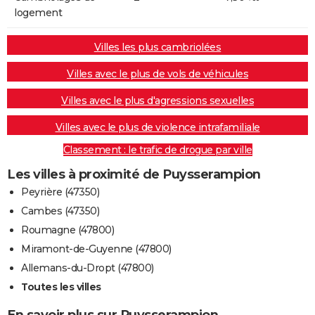
logement
Villes les plus cambriolées
Villes avec le plus de vols de véhicules
Villes avec le plus d'agressions sexuelles
Villes avec le plus de violence intrafamiliale
Classement : le trafic de drogue par ville
Les villes à proximité de Puysserampion
Peyrière (47350)
Cambes (47350)
Roumagne (47800)
Miramont-de-Guyenne (47800)
Allemans-du-Dropt (47800)
Toutes les villes
En savoir plus sur Puysserampion