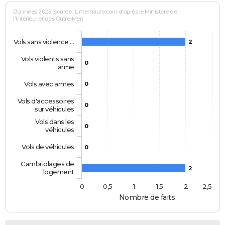
Données 2025 (source : Linternaute.com d'après le Ministère de
l'Intérieur et des Outre-Mer)
Vols sans violence …
2
Vols violents sans
0
arme
Vols avec armes
0
Vols d'accessoires
0
sur véhicules
Vols dans les
0
véhicules
Vols de véhicules
0
Cambriolages de
2
logement
0
0,5
1
1,5
2
2,5
Nombre de faits