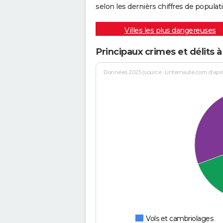
selon les dernièrs chiffres de populati
Villes les plus dangereuses
Principaux crimes et délits 
Données 2025 (source : Linternaute.com d'après 
Vols et cambriolages