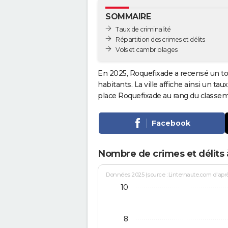
SOMMAIRE
Taux de criminalité
Répartition des crimes et délits
Vols et cambriolages
En 2025, Roquefixade a recensé un to
habitants. La ville affiche ainsi un tau
place Roquefixade au rang du classe
Facebook
Nombre de crimes et délits
Données 2025 (source : Linternaute.com d'après 
10
8