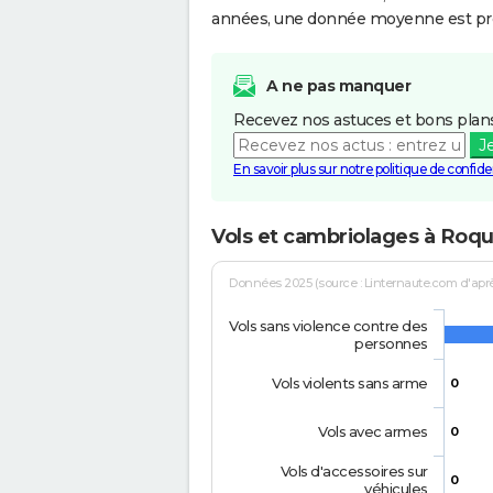
années, une donnée moyenne est pro
A ne pas manquer
Recevez nos astuces et bons plans
J
En savoir plus sur notre politique de confiden
Vols et cambriolages à Roq
Données 2025 (source : Linternaute.com d'après 
Vols sans violence contre des
personnes
Vols violents sans arme
0
Vols avec armes
0
Vols d'accessoires sur
0
véhicules