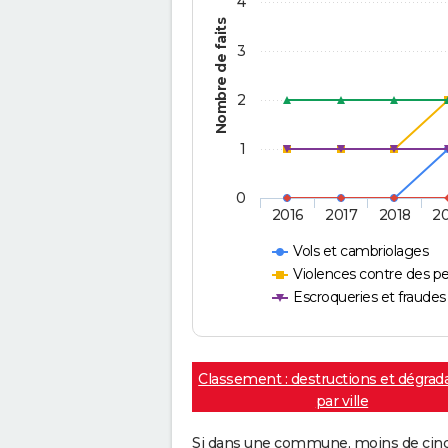
4
Nombre de faits
3
2
1
0
2016
2017
2018
2
Vols et cambriolages
Violences contre des p
Escroqueries et fraudes
Classement : destructions et dégrad
par ville
Si dans une commune, moins de cinq f