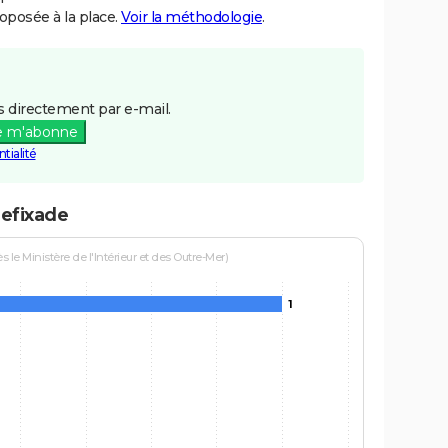
posée à la place.
Voir la méthodologie
.
 directement par e-mail.
e m'abonne
tialité
uefixade
le Ministère de l'Intérieur et des Outre-Mer)
1