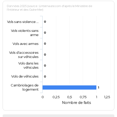
Données 2025 (source : Linternaute.com d'après le Ministère de
l'Intérieur et des Outre-Mer)
Vols sans violence …
0
Vols violents sans
0
arme
Vols avec armes
0
Vols d'accessoires
0
sur véhicules
Vols dans les
0
véhicules
Vols de véhicules
0
Cambriolages de
1
logement
0
0,25
0,5
0,75
1
1,25
Nombre de faits