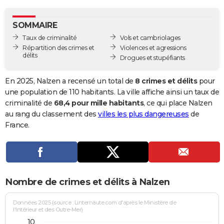
City break
Voyage de noces
Climat
Destinations
Voyage nature
Forum
+
PHOTO
SOMMAIRE
GUIDES D'ACHAT
Taux de criminalité
Vols et cambriolages
Répartition des crimes et
Violences et agressions
BONS PLANS
délits
Drogues et stupéfiants
CARTE DE VOEUX
En 2025, Nalzen a recensé un total de
8 crimes et délits
pour
Carte Bonne année
Carte Pâques
Carte de Noël
Carte Saint-Valentin
Carte d'anniversaire
une population de 110 habitants. La ville affiche ainsi un taux de
DICTIONNAIRE
criminalité de
68,4 pour mille habitants
, ce qui place Nalzen
Biographies
Expressions
Dictionnaire
Citations
Proverbes
au rang du classement des
villes les plus dangereuses
de
PROGRAMME TV
France.
COPAINS D'AVANT
Se connecter
Collèges
Universités
Service militaire
S'inscrire
Lycées
Primaires
Entreprises
Avis de recherche
AVIS DE DÉCÈS
FORUM
Nombre de crimes et délits à Nalzen
Lifestyle
Sport
Television
Cinema
Bricolage
Culture
Auto
Voyage
Données 2025 (source : Linternaute.com d'après le Ministère de
l'Intérieur et des Outre-Mer)
10