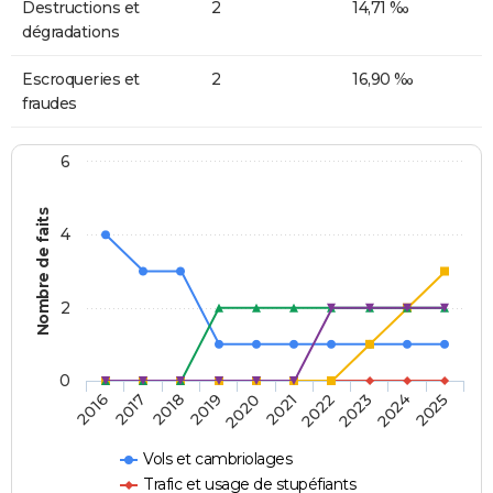
Destructions et
2
14,71 ‰
dégradations
Escroqueries et
2
16,90 ‰
fraudes
6
Nombre de faits
4
2
0
2018
2023
2019
2024
2020
2025
2016
2021
2017
2022
Vols et cambriolages
Trafic et usage de stupéfiants