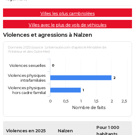
Villes les plus cambriolées
Villes avec le plus de vols de véhicules
Violences et agressions à Nalzen
Données 2025 (source : Linternaute.com d'après le Ministère de
l'Intérieur et des Outre-Mer)
Violences sexuelles
0
Violences physiques
2
intrafamiliales
Violences physiques
1
hors cadre familial
0
0,5
1
1,5
2
2,5
Nombre de faits
Pour 1 000
Violences en 2025
Nalzen
habitants