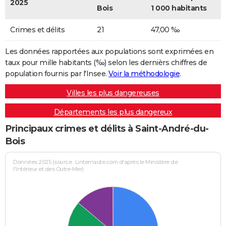
2025
Bois
1 000 habitants
Crimes et délits
21
47,00 ‰
Les données rapportées aux populations sont exprimées en
taux pour mille habitants (‰) selon les dernièrs chiffres de
population fournis par l'Insee.
Voir la méthodologie
.
Villes les plus dangereuses
Départements les plus dangereux
Principaux crimes et délits à Saint-André-du-
Bois
Données 2025 (source : Linternaute.com d'après le Ministère de
l'Intérieur et des Outre-Mer)