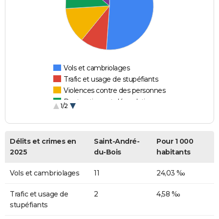
Vols et cambriolages
Trafic et usage de stupéfiants
Violences contre des personnes
Destructions et dégradations
1/2
Escroqueries et fraudes
Délits et crimes en
Saint-André-
Pour 1 000
2025
du-Bois
habitants
Vols et cambriolages
11
24,03 ‰
Trafic et usage de
2
4,58 ‰
stupéfiants