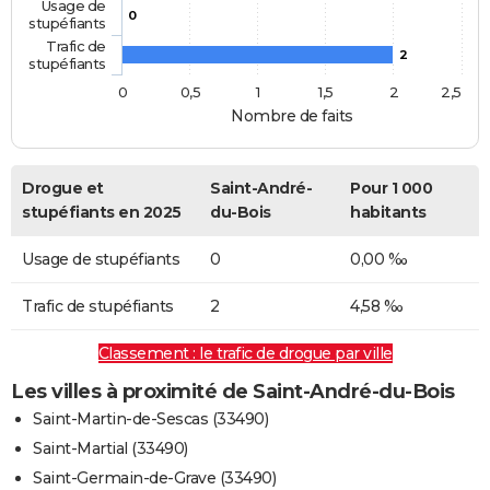
Usage de
0
stupéfiants
Trafic de
2
stupéfiants
0
0,5
1
1,5
2
2,5
Nombre de faits
Drogue et
Saint-André-
Pour 1 000
stupéfiants en 2025
du-Bois
habitants
Usage de stupéfiants
0
0,00 ‰
Trafic de stupéfiants
2
4,58 ‰
Classement : le trafic de drogue par ville
Les villes à proximité de Saint-André-du-Bois
Saint-Martin-de-Sescas (33490)
Saint-Martial (33490)
Saint-Germain-de-Grave (33490)