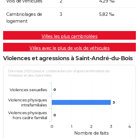
Vols de véhicules
2
4,29 ‰
Cambriolages de
3
5,82 ‰
logement
Villes les plus cambriolées
Villes avec le plus de vols de véhicules
Violences et agressions à Saint-André-du-Bois
Données 2025 (source : Linternaute.com d'après le Ministère de
l'Intérieur et des Outre-Mer)
Violences sexuelles
0
Violences physiques
3
intrafamiliales
Violences physiques
0
hors cadre familial
0
1
2
3
4
Nombre de faits