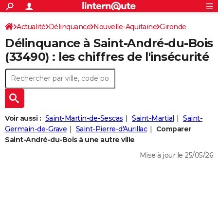
ACTUALITÉS
Connexion
S'inscrire
Actualité
Délinquance
Nouvelle-Aquitaine
Gironde
Rechercher
Société
Education
Villes
Politique
Faits Divers
Monde
+
SPORT
Délinquance à
Saint-André-du-Bois
Saint-André-du-Bois
Football
Cyclisme
Forum
Coupe du monde 2026
Tennis
Rugby
CULTURE
(33490) : les chiffres de l'insécurité
TNT
Cinéma
Musique
Programme TV
Streaming
Sorties cinéma
+
FINANCE
Impôts
Immobilier
Banque
Crédit
Retraite
Epargne
Risques naturels par ville
Assurance
AUTO
Réserver un essai
Berlines
Forum auto
Essais
Citadines
SUV
+
HIGH-TECH
Voir aussi :
Saint-Martin-de-Sescas
Saint-Martial
Saint-
Meilleur smartphone
Ordinateurs
Guide high-tech
Mobiles
Internet
Jeux vidéo
+
Germain-de-Grave
Saint-Pierre-d'Aurillac
Comparer
BRICOLAGE
Saint-André-du-Bois à une autre ville
Aménagement intérieur
Cuisine
Jardinage
+
Forum
Extérieur
Salle de bains
Rangement
WEEK-END
Mise à jour le 25/05/26
Escapades
Expositions
Week-end nature
Guides de France
Patrimoine
Musées
+
LIFESTYLE
Bien-être
Mode
+
Art de vivre
Loisirs
Modes de vie
SANTE
Guide de la santé
Médicaments
+
Alimentation
Maladies
Sommeil
VOYAGE