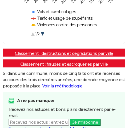
Vols et cambriolages
Trafic et usage de stupéfiants
Violences contre des personnes
Destructions et dégradations
1/2
Escroqueries et fraudes
Classement : destructions et dégradations par ville
Classement : fraudes et escroqueries par ville
Si dans une commune, moins de cinq faits ont été recensés
au cours des trois dernières années, une donnée moyenne est
proposée à la place.
Voir la méthodologie
.
A ne pas manquer
Recevez nos astuces et bons plans directement par e-
mail.
Je m'abonne