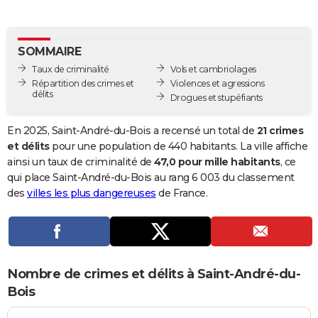
City break
Voyage de noces
Climat
Destinations
Voyage nature
Forum
+
PHOTO
GUIDES D'ACHAT
SOMMAIRE
Taux de criminalité
Vols et cambriolages
BONS PLANS
Répartition des crimes et
Violences et agressions
délits
Drogues et stupéfiants
CARTE DE VOEUX
Carte Bonne année
Carte Pâques
Carte de Noël
Carte Saint-Valentin
Carte d'anniversaire
En 2025, Saint-André-du-Bois a recensé un total de
21 crimes
DICTIONNAIRE
et délits
pour une population de 440 habitants. La ville affiche
Biographies
Expressions
Dictionnaire
Citations
Proverbes
ainsi un taux de criminalité de
47,0 pour mille habitants
, ce
PROGRAMME TV
qui place Saint-André-du-Bois au rang 6 003 du classement
COPAINS D'AVANT
des
villes les plus dangereuses
de France.
Se connecter
Collèges
Universités
Service militaire
S'inscrire
Lycées
Primaires
Entreprises
Avis de recherche
AVIS DE DÉCÈS
FORUM
Nombre de crimes et délits à Saint-André-du-
Lifestyle
Sport
Television
Cinema
Bricolage
Culture
Auto
Voyage
Bois