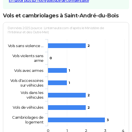
En savoir plus sur notre politique de confidentialité
Vols et cambriolages à Saint-André-du-Bois
Données 2025 (source : Linternaute.com d'après le Ministère de
l'Intérieur et des Outre-Mer)
Vols sans violence …
2
Vols violents sans
0
arme
Vols avec armes
1
Vols d'accessoires
1
sur véhicules
Vols dans les
2
véhicules
Vols de véhicules
2
Cambriolages de
3
logement
0
1
2
3
4