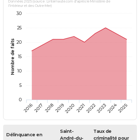
Données 2025 (source : Linternaute.com d'après le Ministère de
l'Intérieur et des Outre-Mer)
30
25
Nombre de faits
20
15
10
5
0
2018
2023
2017
2022
2016
2021
2020
2025
2019
2024
Saint-
Taux de
Délinquance en
André-du-
criminalité pour