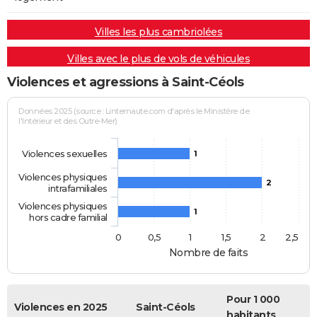
Villes les plus cambriolées
Villes avec le plus de vols de véhicules
Violences et agressions à Saint-Céols
Données 2025 (source : Linternaute.com d'après le Ministère de
l'Intérieur et des Outre-Mer)
Violences sexuelles
1
Violences physiques
2
intrafamiliales
Violences physiques
1
hors cadre familial
0
0,5
1
1,5
2
2,5
Nombre de faits
Pour 1 000
Violences en 2025
Saint-Céols
habitants