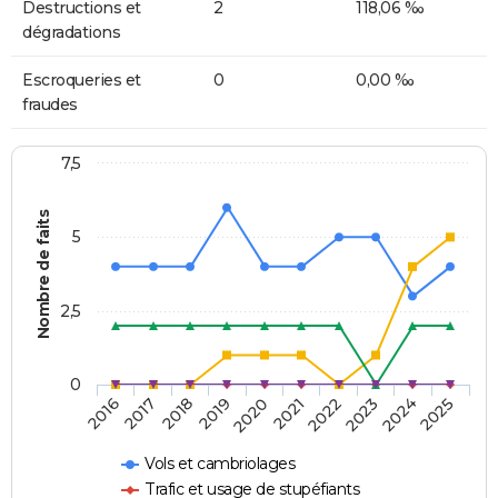
Destructions et
2
118,06 ‰
dégradations
Escroqueries et
0
0,00 ‰
fraudes
7,5
Nombre de faits
5
2,5
0
2018
2023
2020
2025
2017
2022
2019
2024
2016
2021
Vols et cambriolages
Trafic et usage de stupéfiants