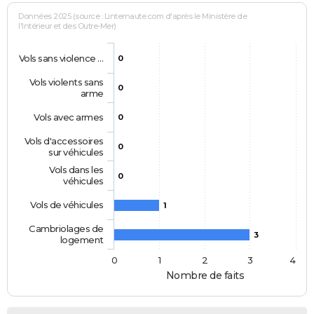
Données 2025 (source : Linternaute.com d'après le Ministère de
l'Intérieur et des Outre-Mer)
Vols sans violence …
0
Vols violents sans
0
arme
Vols avec armes
0
Vols d'accessoires
0
sur véhicules
Vols dans les
0
véhicules
Vols de véhicules
1
Cambriolages de
3
logement
0
1
2
3
4
Nombre de faits