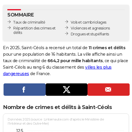
City break
Voyage de noces
Climat
Destinations
Voyage nature
Forum
+
PHOTO
SOMMAIRE
GUIDES D'ACHAT
Taux de criminalité
Vols et cambriolages
Répartition des crimes et
Violences et agressions
BONS PLANS
délits
Drogues et stupéfiants
CARTE DE VOEUX
En 2025, Saint-Céols a recensé un total de
11 crimes et délits
Carte Bonne année
Carte Pâques
Carte de Noël
Carte Saint-Valentin
Carte d'anniversaire
pour une population de 16 habitants. La ville affiche ainsi un
DICTIONNAIRE
taux de criminalité de
664,2 pour mille habitants
, ce qui place
Biographies
Expressions
Dictionnaire
Citations
Proverbes
Saint-Céols au rang 6 du classement des
villes les plus
PROGRAMME TV
dangereuses
de France.
COPAINS D'AVANT
Se connecter
Collèges
Universités
Service militaire
S'inscrire
Lycées
Primaires
Entreprises
Avis de recherche
AVIS DE DÉCÈS
FORUM
Nombre de crimes et délits à Saint-Céols
Lifestyle
Sport
Television
Cinema
Bricolage
Culture
Auto
Voyage
Données 2025 (source : Linternaute.com d'après le Ministère de
l'Intérieur et des Outre-Mer)
12,5