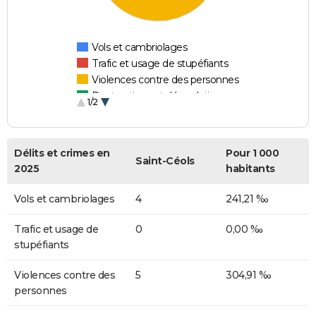
Vols et cambriolages
Trafic et usage de stupéfiants
Violences contre des personnes
Destructions et dégradations
1/2
Escroqueries et fraudes
Délits et crimes en
Pour 1 000
Saint-Céols
2025
habitants
Vols et cambriolages
4
241,21 ‰
Trafic et usage de
0
0,00 ‰
stupéfiants
Violences contre des
5
304,91 ‰
personnes