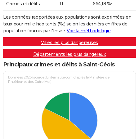
Crimes et délits
11
664,18 ‰
Les données rapportées aux populations sont exprimées en
taux pour mille habitants (‰) selon les dernièrs chiffres de
population fournis par l'Insee.
Voir la méthodologie
.
Villes les plus dangereuses
Départements les plus dangereux
Principaux crimes et délits à Saint-Céols
Données 2025 (source : Linternaute.com d'après le Ministère de
l'Intérieur et des Outre-Mer)